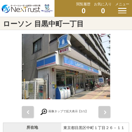
閲覧履歴
お気に入り
メニュー
0
0
ローソン 目黒中町一丁目
前
次
画像タップで拡大表示【
1
/1】
所在地
東京都目黒区中町１丁目２６－１１