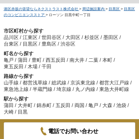
港区赤坂の賃貸ならネクストラスト株式会社
>
周辺施設案内
>
目黒区
>
目黒区
のコンビニエンスストア
>
ローソン 目黒中町一丁目
市区町村から探す
品川区
/
江東区
/
世田谷区
/
大田区
/
杉並区
/
墨田区
/
台東区
/
目黒区
/
豊島区
/
渋谷区
町名から探す
亀戸
/
蒲田
/
豊町
/
西五反田
/
南大井
/
二葉
/
本町
/
東五反田
/
木場
/
千田
路線から探す
山手線
/
都営浅草線
/
総武線
/
京浜東北線
/
都営大江戸線
/
東急池上線
/
半蔵門線
/
埼京線
/
丸ノ内線
/
東急大井町線
駅から探す
蒲田
/
大井町
/
錦糸町
/
五反田
/
両国
/
亀戸
/
大森
/
池袋
/
大崎
/
目黒
電話でお問い合わせ