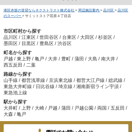
港区赤坂の賃貸ならネクストラスト株式会社
>
周辺施設案内
>
品川区
>
品川区
のスーパー
>
サミットストア荏原４丁目店
市区町村から探す
品川区
/
江東区
/
世田谷区
/
台東区
/
大田区
/
杉並区
/
墨田区
/
目黒区
/
豊島区
/
渋谷区
町名から探す
戸越
/
東上野
/
亀戸
/
大井
/
豊町
/
蒲田
/
大島
/
南大井
/
西五反田
/
二葉
路線から探す
山手線
/
都営浅草線
/
京浜東北線
/
都営大江戸線
/
総武線
/
東急大井町線
/
日比谷線
/
埼京線
/
湘南新宿ライン宇須
/
東急池上線
駅から探す
大井町
/
上野
/
大崎
/
戸越
/
蒲田
/
戸越公園
/
両国
/
五反田
/
大森
/
亀戸