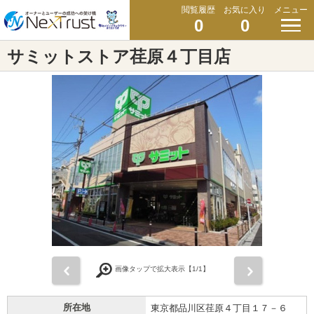
閲覧履歴
お気に入り
メニュー
0
0
サミットストア荏原４丁目店
前
次
画像タップで拡大表示【
1
/1】
所在地
東京都品川区荏原４丁目１７－６