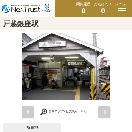
閲覧履歴
お気に入り
メニュー
0
0
戸越銀座駅
前
次
画像タップで拡大表示【
1
/1】
所在地