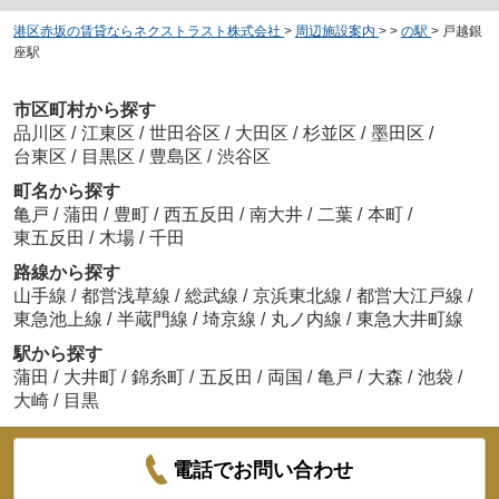
港区赤坂の賃貸ならネクストラスト株式会社
>
周辺施設案内
>
>
の駅
>
戸越銀
座駅
市区町村から探す
品川区
/
江東区
/
世田谷区
/
大田区
/
杉並区
/
墨田区
/
台東区
/
目黒区
/
豊島区
/
渋谷区
町名から探す
亀戸
/
蒲田
/
豊町
/
西五反田
/
南大井
/
二葉
/
本町
/
東五反田
/
木場
/
千田
路線から探す
山手線
/
都営浅草線
/
総武線
/
京浜東北線
/
都営大江戸線
/
東急池上線
/
半蔵門線
/
埼京線
/
丸ノ内線
/
東急大井町線
駅から探す
蒲田
/
大井町
/
錦糸町
/
五反田
/
両国
/
亀戸
/
大森
/
池袋
/
大崎
/
目黒
電話でお問い合わせ