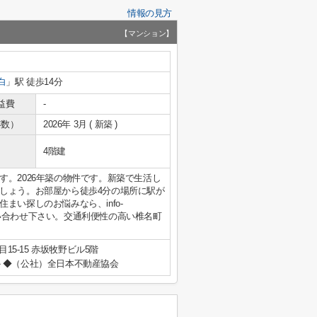
情報の見方
【マンション】
白
」駅 徒歩14分
益費
-
年数）
2026年 3月 ( 新築 )
4階建
。2026年築の物件です。新築で生活し
しょう。お部屋から徒歩4分の場所に駅が
い探しのお悩みなら、info-
ストにお問い合わせ下さい。交通利便性の高い椎名町
15-15 赤坂牧野ビル5階
◆（公社）全日本不動産協会