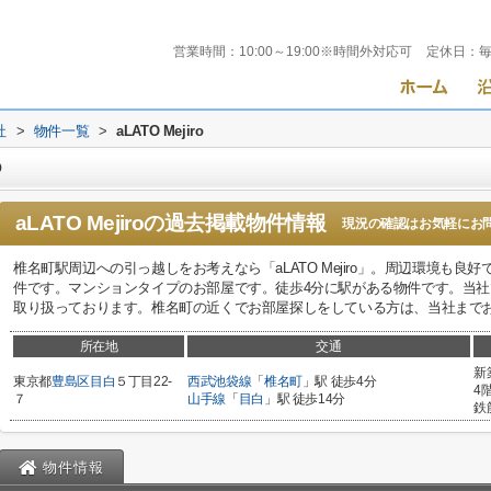
営業時間：
10:00～19:00※時間外対応可
定休日：
社
>
物件一覧
>
aLATO Mejiro
o
aLATO Mejiro
の過去掲載物件情報
現況の確認はお気軽にお
椎名町駅周辺への引っ越しをお考えなら「aLATO Mejiro」。周辺環境も良
件です。マンションタイプのお部屋です。徒歩4分に駅がある物件です。当
取り扱っております。椎名町の近くでお部屋探しをしている方は、当社まで
所在地
交通
新
東京都
豊島区
目白
５丁目22-
西武池袋線
「
椎名町
」駅 徒歩4分
4
７
山手線
「
目白
」駅 徒歩14分
鉄
物件情報