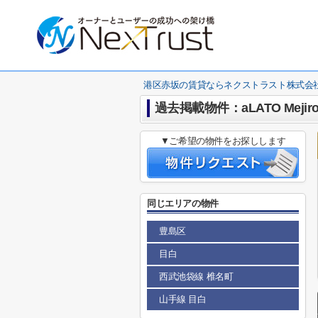
港区赤坂の賃貸ならネクストラスト株式会
過去掲載物件：aLATO Mejir
▼ご希望の物件をお探しします
同じエリアの物件
豊島区
目白
西武池袋線 椎名町
山手線 目白