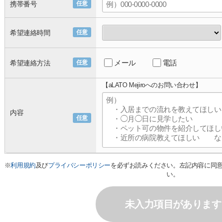
携帯番号
任意
希望連絡時間
任意
メール
電話
希望連絡方法
任意
【aLATO Mejiroへのお問い合わせ】
内容
任意
※
利用規約
及び
プライバシーポリシー
を必ずお読みください。左記内容に同
い。
未入力項目があります