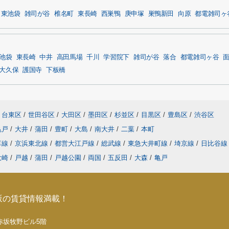
東池袋
雑司が谷
椎名町
東長崎
西巣鴨
庚申塚
巣鴨新田
向原
都電雑司ヶ
池袋
東長崎
中井
高田馬場
千川
学習院下
雑司が谷
落合
都電雑司ヶ谷
大久保
護国寺
下板橋
台東区
/
世田谷区
/
大田区
/
墨田区
/
杉並区
/
目黒区
/
豊島区
/
渋谷区
亀戸
/
大井
/
蒲田
/
豊町
/
大島
/
南大井
/
二葉
/
本町
草線
/
京浜東北線
/
都営大江戸線
/
総武線
/
東急大井町線
/
埼京線
/
日比谷
大崎
/
戸越
/
蒲田
/
戸越公園
/
両国
/
五反田
/
大森
/
亀戸
坂の賃貸情報満載！
5 赤坂牧野ビル5階