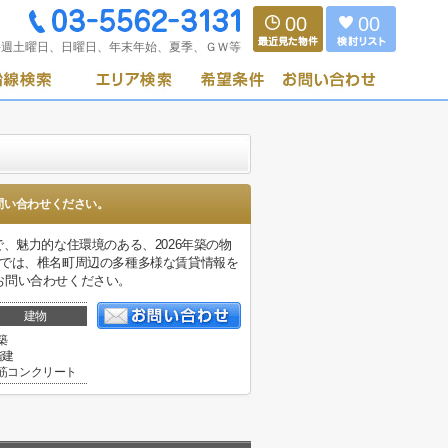
00
00
毎週土曜日、日曜日、年末年始、夏季、ＧＷ等
問い合わせください。
好で、魅力的な住環境のある、2026年築の物
社では、椎名町周辺の多種多様な賃貸情報を
お問い合わせください。
建物
築
階建
筋コンクリート