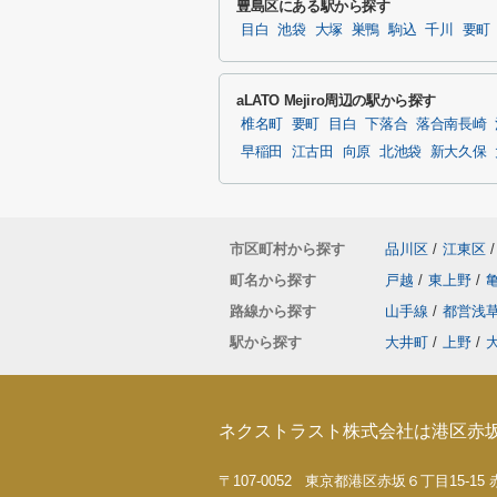
豊島区にある駅から探す
目白
池袋
大塚
巣鴨
駒込
千川
要町
aLATO Mejiro周辺の駅から探す
椎名町
要町
目白
下落合
落合南長崎
早稲田
江古田
向原
北池袋
新大久保
市区町村から探す
品川区
/
江東区
/
町名から探す
戸越
/
東上野
/
路線から探す
山手線
/
都営浅
駅から探す
大井町
/
上野
/
ネクストラスト株式会社は港区赤
〒107-0052 東京都港区赤坂６丁目15-1