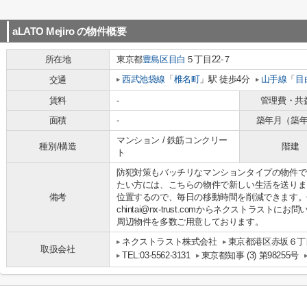
aLATO Mejiro
の物件概要
所在地
東京都
豊島区
目白
５丁目22-７
西武池袋線
「
椎名町
」駅 徒歩4分
山手線
「
目
交通
賃料
-
管理費・共
面積
-
築年月（築
マンション / 鉄筋コンクリー
種別/構造
階建
ト
防犯対策もバッチリなマンションタイプの物件です
たい方には、こちらの物件で新しい生活を送りま
備考
位置するので、毎日の移動時間を削減できます。住ま
chintai@nx-trust.comからネクストラ
周辺物件を多数ご用意しております。
ネクストラスト株式会社
東京都港区赤坂６丁目
取扱会社
TEL:03-5562-3131
東京都知事 (3) 第98255号