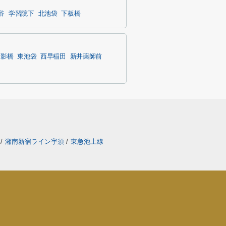
谷
学習院下
北池袋
下板橋
面影橋
東池袋
西早稲田
新井薬師前
線
/
湘南新宿ライン宇須
/
東急池上線