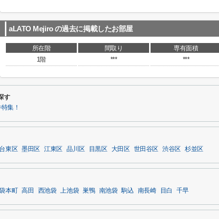
aLATO Mejiro
の過去に掲載したお部屋
所在階
間取り
専有面積
1階
***
***
ら探す
件特集！
台東区
墨田区
江東区
品川区
目黒区
大田区
世田谷区
渋谷区
杉並区
袋本町
高田
西池袋
上池袋
巣鴨
南池袋
駒込
南長崎
目白
千早