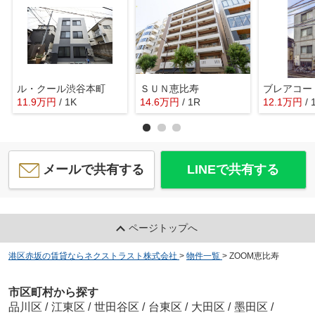
ル・クール渋谷本町
ＳＵＮ恵比寿
ブレアコー
11.9
万
円
/ 1K
14.6
万
円
/ 1R
12.1
万
円
/ 
メールで共有する
LINEで共有する
ページトップへ
港区赤坂の賃貸ならネクストラスト株式会社
>
物件一覧
>
ZOOM恵比寿
市区町村から探す
品川区
/
江東区
/
世田谷区
/
台東区
/
大田区
/
墨田区
/