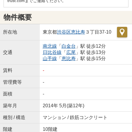
trust.comまでご連絡ください。
物件概要
所在地
東京都
渋谷区
恵比寿
３丁目37-10
南北線
「
白金台
」駅 徒歩12分
交通
日比谷線
「
広尾
」駅 徒歩13分
山手線
「
恵比寿
」駅 徒歩15分
賃料
-
管理費等
-
面積
-
築年月
2014年 5月(築12年)
種別 / 構造
マンション / 鉄筋コンクリート
階建
10階建