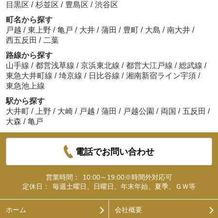
目黒区
/
杉並区
/
豊島区
/
渋谷区
町名から探す
戸越
/
東上野
/
亀戸
/
大井
/
蒲田
/
豊町
/
大島
/
南大井
/
西五反田
/
二葉
路線から探す
山手線
/
都営浅草線
/
京浜東北線
/
都営大江戸線
/
総武線
/
東急大井町線
/
埼京線
/
日比谷線
/
湘南新宿ライン宇須
/
東急池上線
駅から探す
大井町
/
上野
/
大崎
/
戸越
/
蒲田
/
戸越公園
/
両国
/
五反田
/
大森
/
亀戸
電話でお問い合わせ
営業時間：
10:00～19:00※時間外対応可
定休日：
毎週土曜日、日曜日、年末年始、夏季、ＧＷ等
ホーム
会社概要