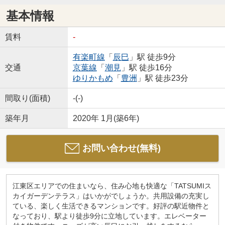
基本情報
賃料
-
有楽町線
「
辰巳
」駅 徒歩9分
交通
京葉線
「
潮見
」駅 徒歩16分
ゆりかもめ
「
豊洲
」駅 徒歩23分
間取り(面積)
-(-)
築年月
2020年 1月(築6年)
お問い合わせ(無料)
江東区エリアでの住まいなら、住み心地も快適な「TATSUMIス
カイガーデンテラス」はいかがでしょうか。共用設備の充実し
ている、楽しく生活できるマンションです。好評の駅近物件と
なっており、駅より徒歩9分に立地しています。エレベーター