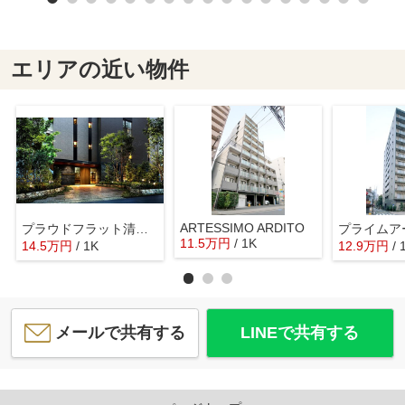
エリアの近い物件
ARTESSIMO ARDITO
プラウドフラット清澄通り
11.5
万
円
/ 1K
14.5
万
円
/ 1K
12.9
万
円
/ 
メールで共有する
LINEで共有する