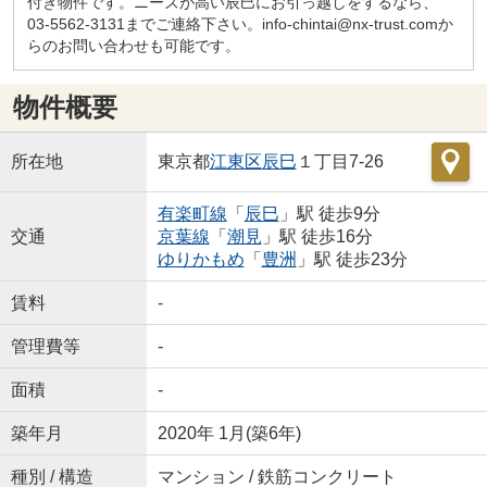
付き物件です。ニーズが高い辰巳にお引っ越しをするなら、
03-5562-3131までご連絡下さい。info-chintai@nx-trust.comか
らのお問い合わせも可能です。
物件概要
所在地
東京都
江東区
辰巳
１丁目7-26
有楽町線
「
辰巳
」駅 徒歩9分
交通
京葉線
「
潮見
」駅 徒歩16分
ゆりかもめ
「
豊洲
」駅 徒歩23分
賃料
-
管理費等
-
面積
-
築年月
2020年 1月(築6年)
種別 / 構造
マンション / 鉄筋コンクリート