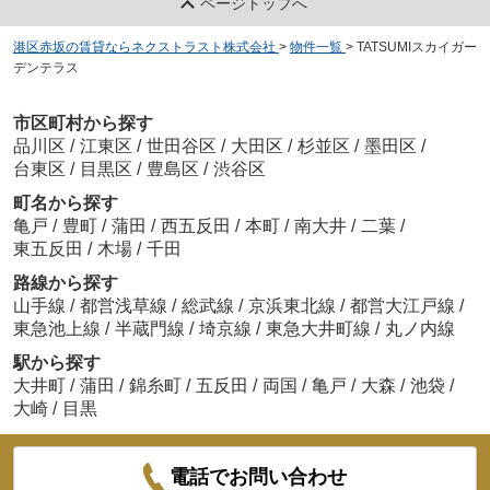
ページトップへ
港区赤坂の賃貸ならネクストラスト株式会社
>
物件一覧
>
TATSUMIスカイガー
デンテラス
市区町村から探す
品川区
/
江東区
/
世田谷区
/
大田区
/
杉並区
/
墨田区
/
台東区
/
目黒区
/
豊島区
/
渋谷区
町名から探す
亀戸
/
豊町
/
蒲田
/
西五反田
/
本町
/
南大井
/
二葉
/
東五反田
/
木場
/
千田
路線から探す
山手線
/
都営浅草線
/
総武線
/
京浜東北線
/
都営大江戸線
/
東急池上線
/
半蔵門線
/
埼京線
/
東急大井町線
/
丸ノ内線
駅から探す
大井町
/
蒲田
/
錦糸町
/
五反田
/
両国
/
亀戸
/
大森
/
池袋
/
大崎
/
目黒
電話でお問い合わせ