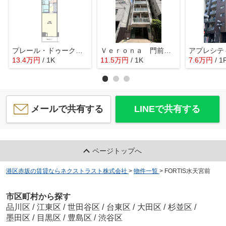
プレール・ドゥーク東陽町Ⅱ
Ｖｅｒｏｎａ 門前仲町 Ｌｕｓｓｏ
アプレシテ
13.4
万
円
/ 1K
11.5
万
円
/ 1K
7.6
万
円
/ 1
メールで共有する
LINEで共有する
ページトップへ
港区赤坂の賃貸ならネクストラスト株式会社
>
物件一覧
>
FORTIS水天宮前
市区町村から探す
品川区
/
江東区
/
世田谷区
/
台東区
/
大田区
/
杉並区
/
墨田区
/
目黒区
/
豊島区
/
渋谷区