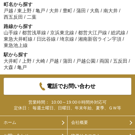
町名から探す
戸越
/
東上野
/
亀戸
/
大井
/
豊町
/
蒲田
/
大島
/
南大井
/
西五反田
/
二葉
路線から探す
山手線
/
都営浅草線
/
京浜東北線
/
都営大江戸線
/
総武線
/
東急大井町線
/
日比谷線
/
埼京線
/
湘南新宿ライン宇須
/
東急池上線
駅から探す
大井町
/
上野
/
大崎
/
戸越
/
蒲田
/
戸越公園
/
両国
/
五反田
/
大森
/
亀戸
電話でお問い合わせ
営業時間：
10:00～19:00※時間外対応可
定休日：
毎週土曜日、日曜日、年末年始、夏季、ＧＷ等
ホーム
会社概要