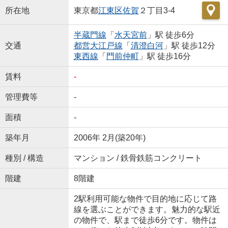
所在地
東京都
江東区
佐賀
２丁目3-4
半蔵門線
「
水天宮前
」駅 徒歩6分
交通
都営大江戸線
「
清澄白河
」駅 徒歩12分
東西線
「
門前仲町
」駅 徒歩16分
賃料
-
管理費等
-
面積
-
築年月
2006年 2月(築20年)
種別 / 構造
マンション / 鉄骨鉄筋コンクリート
階建
8階建
2駅利用可能な物件で目的地に応じて路
線を選ぶことができます。魅力的な駅近
の物件で、駅まで徒歩6分です。物件は