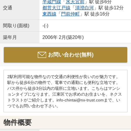
半蔵門線
「
水天宮前
」駅 徒歩6分
交通
都営大江戸線
「
清澄白河
」駅 徒歩12分
東西線
「
門前仲町
」駅 徒歩16分
間取り(面積)
-(-)
築年月
2006年 2月(築20年)
お問い合わせ(無料)
2駅利用可能な物件なので交通の利便性が良いのが魅力です。
駅から徒歩6分の物件で、電車での通勤にも便利な立地です。
バス停から徒歩3分以内の場所に立地います。こちらはマンシ
ョンタイプになります。江東区でお求めのお住まいを、ネクス
トラストがご紹介します。info-chintai@nx-trust.comまで、い
つでもお問い合わせ下さい。
物件概要