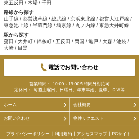
東五反田
/
木場
/
千田
路線から探す
山手線
/
都営浅草線
/
総武線
/
京浜東北線
/
都営大江戸線
/
東急池上線
/
半蔵門線
/
埼京線
/
丸ノ内線
/
東急大井町線
駅から探す
蒲田
/
大井町
/
錦糸町
/
五反田
/
両国
/
亀戸
/
大森
/
池袋
/
大崎
/
目黒
電話でお問い合わせ
営業時間：
10:00～19:00※時間外対応可
定休日：
毎週土曜日、日曜日、年末年始、夏季、ＧＷ等
ホーム
会社概要
お問い合わせ
物件リクエスト
プライバシーポリシー
利用規約
アクセスマップ
PCサイト