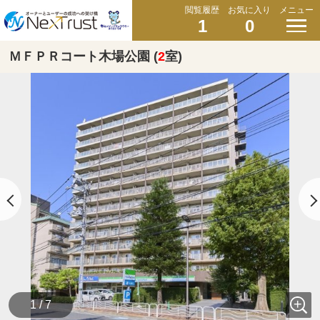
閲覧履歴
お気に入り
メニュー
1
0
ＭＦＰＲコート木場公園 (
2
室)
1 / 7