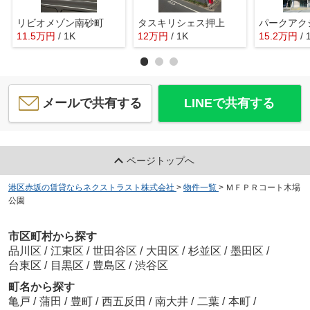
リビオメゾン南砂町
タスキリシェス押上
11.5
万
円
/ 1K
12
万
円
/ 1K
15.2
万
円
/ 
メールで共有する
LINEで共有する
ページトップへ
港区赤坂の賃貸ならネクストラスト株式会社
>
物件一覧
>
ＭＦＰＲコート木場
公園
市区町村から探す
品川区
/
江東区
/
世田谷区
/
大田区
/
杉並区
/
墨田区
/
台東区
/
目黒区
/
豊島区
/
渋谷区
町名から探す
亀戸
/
蒲田
/
豊町
/
西五反田
/
南大井
/
二葉
/
本町
/