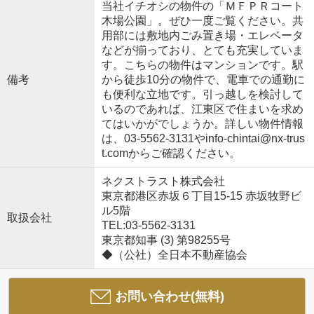
当社イチオシの物件の「ＭＦＰＲコート
木場公園」。ぜひ一度ご覧ください。共
用部には敷地内ごみ置き場・エレベータ
などが揃っており、とても充実していま
す。こちらの物件はマンションです。駅
備考
から徒歩10分の物件で、電車での通勤に
も便利な立地です。引っ越しを検討して
いるのであれば、江東区で住まいを求め
てはいかがでしょうか。詳しい物件情報
は、03-5562-3131やinfo-chintai@nx-trus
t.comからご確認ください。
ネクストラスト株式会社
東京都港区赤坂６丁目15-15 赤坂牧野ビ
ル5階
取扱会社
TEL:03-5562-3131
東京都知事 (3) 第98255号
◆（公社）全日本不動産協会
お問い合わせ(無料)