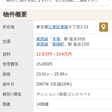
物件のご紹介を致しますので、ぜひお気軽にご連絡下さい。
物件概要
所在地
東京都
江東区
東陽
６丁目2-13
東西線
「
木場
」駅 徒歩10分
交通
東西線
「
東陽町
」駅 徒歩13分
賃料
12.9万円～13.4万円
管理費等
15,000円
面積
23.41㎡～25.58㎡
築年月
2007年 3月(築19年)
種別 / 構造
マンション / 鉄筋コンクリート
階建
14階建