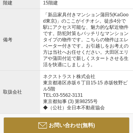
階建
15階建
「新品家具付きマンション蒲田5(KaGoo
d東京)」のここがイチオシ。徒歩4分で
駅にアクセス可能な、魅力的な駅近物件
です。防犯対策もバッチリなマンション
備考
タイプの物件です。こちらの物件はエレ
ベーター付きです。お引越しをお考えの
方は当社へお任せください。大田区エリ
アや蒲田付近で新しくスタートさせる生
活を快適にしましょう。
ネクストラスト株式会社
東京都港区赤坂６丁目15-15 赤坂牧野ビ
ル5階
取扱会社
TEL:03-5562-3131
東京都知事 (3) 第98255号
◆（公社）全日本不動産協会
お問い合わせ(無料)