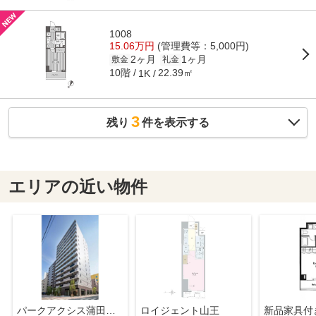
1008
15.06万円
(管理費等：5,000円)
2ヶ月
1ヶ月
敷金
礼金
10階
22.39㎡
1K
3
残り
件を表示する
エリアの近い物件
パークアクシス蒲田ステーションゲート
ロイジェント山王