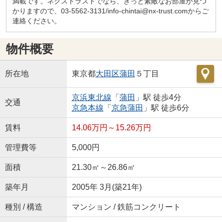
満載です。ネクストラストでなら、きっと素敵なお部屋が見つ
かりますので、03-5562-3131/info-chintai@nx-trust.comからご
連絡ください。
物件概要
所在地
東京都
大田区
蒲田
５丁目
京浜東北線
「
蒲田
」駅 徒歩4分
交通
京急本線
「
京急蒲田
」駅 徒歩6分
賃料
14.06万円～15.26万円
管理費等
5,000円
面積
21.30㎡～26.86㎡
築年月
2005年 3月(築21年)
種別 / 構造
マンション / 鉄筋コンクリート