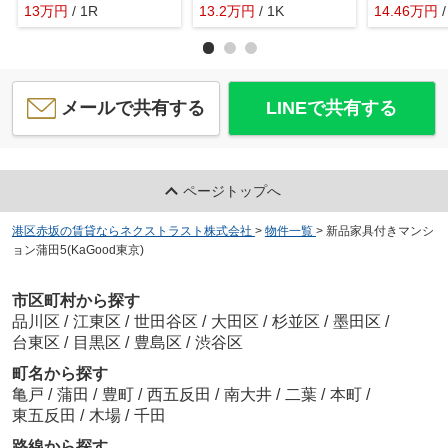
13
万
円
/ 1R
13.2
万
円
/ 1K
14.46
万
円
メールで共有する
LINEで共有する
ページトップへ
港区赤坂の賃貸ならネクストラスト株式会社
>
物件一覧
>
新品家具付きマンシ
ョン蒲田5(KaGood東京)
市区町村から探す
品川区
/
江東区
/
世田谷区
/
大田区
/
杉並区
/
墨田区
/
台東区
/
目黒区
/
豊島区
/
渋谷区
町名から探す
亀戸
/
蒲田
/
豊町
/
西五反田
/
南大井
/
二葉
/
本町
/
東五反田
/
木場
/
千田
路線から探す