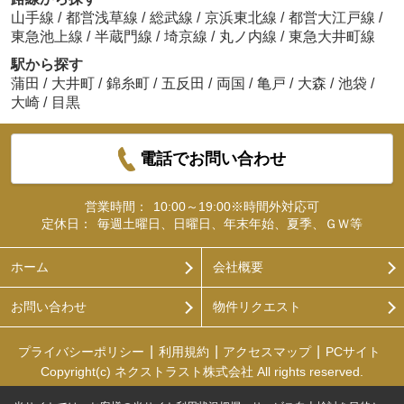
山手線
/
都営浅草線
/
総武線
/
京浜東北線
/
都営大江戸線
/
東急池上線
/
半蔵門線
/
埼京線
/
丸ノ内線
/
東急大井町線
駅から探す
蒲田
/
大井町
/
錦糸町
/
五反田
/
両国
/
亀戸
/
大森
/
池袋
/
大崎
/
目黒
電話でお問い合わせ
営業時間：
10:00～19:00※時間外対応可
定休日：
毎週土曜日、日曜日、年末年始、夏季、ＧＷ等
ホーム
会社概要
お問い合わせ
物件リクエスト
プライバシーポリシー
利用規約
アクセスマップ
PCサイト
Copyright(c) ネクストラスト株式会社 All rights reserved.