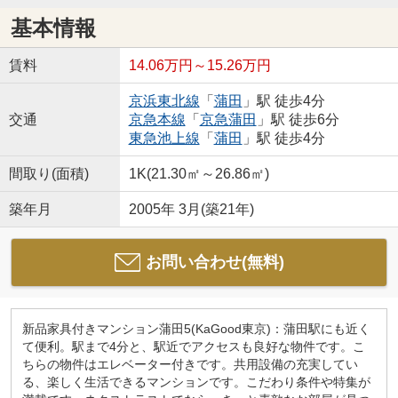
基本情報
賃料
14.06万円～15.26万円
京浜東北線
「
蒲田
」駅 徒歩4分
交通
京急本線
「
京急蒲田
」駅 徒歩6分
東急池上線
「
蒲田
」駅 徒歩4分
間取り(面積)
1K(21.30㎡～26.86㎡)
築年月
2005年 3月(築21年)
お問い合わせ(無料)
新品家具付きマンション蒲田5(KaGood東京)：蒲田駅にも近く
て便利。駅まで4分と、駅近でアクセスも良好な物件です。こ
ちらの物件はエレベーター付きです。共用設備の充実してい
る、楽しく生活できるマンションです。こだわり条件や特集が