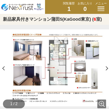
閲覧履歴
お気に入り
メニュー
1
0
新品家具付きマンション蒲田5(KaGood東京) (
6
室)
1 / 2