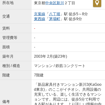
所在地
東京都
中央区
新川
２丁目
京葉線
「
八丁堀
」駅 徒歩5～8分
交通
東西線
「
茅場町
」駅 徒歩9分
賃料
-
管理費等
-
面積
-
築年月
2003年 2月(築23年)
種別 / 構造
マンション / 鉄筋コンクリート
階建
7階建
「新品家具付きマンション新川3(KaGoo
d東京)」のここがイチオシ。共用設備の
充実している、楽しく生活できるマンシ
ョンです。周辺には、徒歩5分で利用で
備考
きる駅があります。より詳しい情報や内