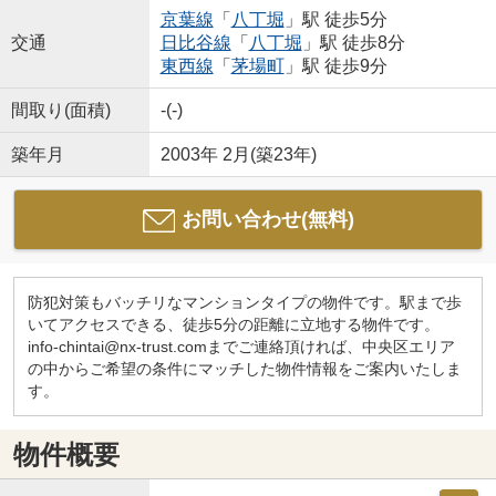
京葉線
「
八丁堀
」駅 徒歩5分
交通
日比谷線
「
八丁堀
」駅 徒歩8分
東西線
「
茅場町
」駅 徒歩9分
間取り(面積)
-(-)
築年月
2003年 2月(築23年)
お問い合わせ(無料)
防犯対策もバッチリなマンションタイプの物件です。駅まで歩
いてアクセスできる、徒歩5分の距離に立地する物件です。
info-chintai@nx-trust.comまでご連絡頂ければ、中央区エリア
の中からご希望の条件にマッチした物件情報をご案内いたしま
す。
物件概要