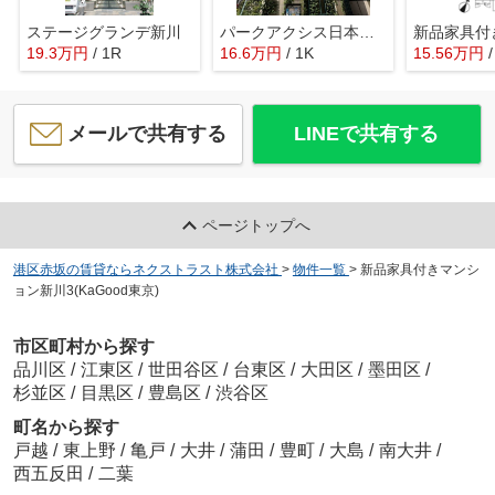
ステージグランデ新川
パークアクシス日本橋ステージ
19.3
万
円
/ 1R
16.6
万
円
/ 1K
15.56
万
円
メールで共有する
LINEで共有する
ページトップへ
港区赤坂の賃貸ならネクストラスト株式会社
>
物件一覧
>
新品家具付きマンシ
ョン新川3(KaGood東京)
市区町村から探す
品川区
/
江東区
/
世田谷区
/
台東区
/
大田区
/
墨田区
/
杉並区
/
目黒区
/
豊島区
/
渋谷区
町名から探す
戸越
/
東上野
/
亀戸
/
大井
/
蒲田
/
豊町
/
大島
/
南大井
/
西五反田
/
二葉