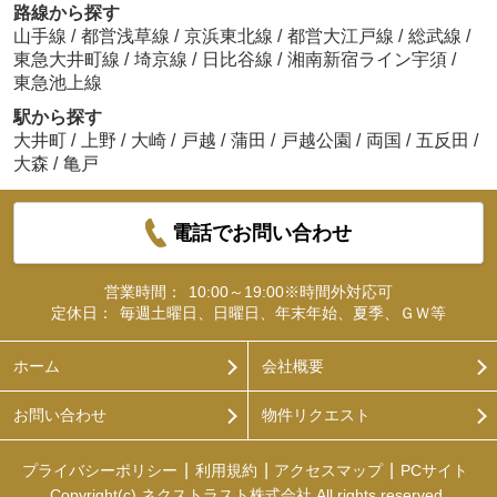
路線から探す
山手線
/
都営浅草線
/
京浜東北線
/
都営大江戸線
/
総武線
/
東急大井町線
/
埼京線
/
日比谷線
/
湘南新宿ライン宇須
/
東急池上線
駅から探す
大井町
/
上野
/
大崎
/
戸越
/
蒲田
/
戸越公園
/
両国
/
五反田
/
大森
/
亀戸
電話でお問い合わせ
営業時間：
10:00～19:00※時間外対応可
定休日：
毎週土曜日、日曜日、年末年始、夏季、ＧＷ等
ホーム
会社概要
お問い合わせ
物件リクエスト
プライバシーポリシー
利用規約
アクセスマップ
PCサイト
Copyright(c) ネクストラスト株式会社 All rights reserved.