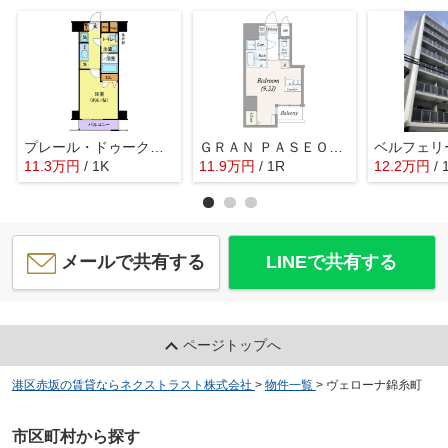
プレール・ドゥーク豊洲スクエア
ＧＲＡＮ ＰＡＳＥＯ亀戸
ベルフェリ
11.3
万
円
/ 1K
11.9
万
円
/ 1R
12.2
万
円
/ 
メールで共有する
LINEで共有する
ページトップへ
港区赤坂の賃貸ならネクストラスト株式会社
>
物件一覧
>
ヴェローナ錦糸町
市区町村から探す