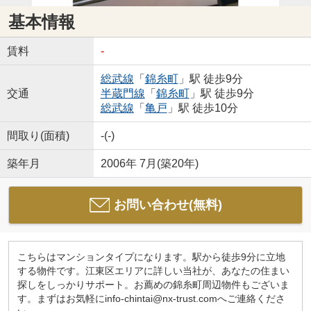
基本情報
賃料
-
総武線
「
錦糸町
」駅 徒歩9分
交通
半蔵門線
「
錦糸町
」駅 徒歩9分
総武線
「
亀戸
」駅 徒歩10分
間取り(面積)
-(-)
築年月
2006年 7月(築20年)
お問い合わせ(無料)
こちらはマンションタイプになります。駅から徒歩9分に立地
する物件です。江東区エリアに詳しい当社が、あなたの住まい
探しをしっかりサポート。お薦めの錦糸町周辺物件もございま
す。まずはお気軽にinfo-chintai@nx-trust.comへご連絡くださ