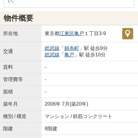
い。
物件概要
所在地
東京都
江東区
亀戸
１丁目3-9
総武線
「
錦糸町
」駅 徒歩9分
交通
総武線
「
亀戸
」駅 徒歩10分
賃料
-
管理費等
-
面積
-
築年月
2006年 7月(築20年)
種別 / 構造
マンション / 鉄筋コンクリート
階建
8階建