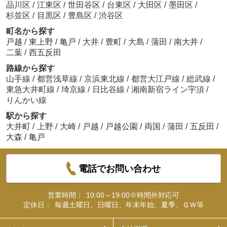
品川区
/
江東区
/
世田谷区
/
台東区
/
大田区
/
墨田区
/
杉並区
/
目黒区
/
豊島区
/
渋谷区
町名から探す
戸越
/
東上野
/
亀戸
/
大井
/
豊町
/
大島
/
蒲田
/
南大井
/
二葉
/
西五反田
路線から探す
山手線
/
都営浅草線
/
京浜東北線
/
都営大江戸線
/
総武線
/
東急大井町線
/
埼京線
/
日比谷線
/
湘南新宿ライン宇須
/
りんかい線
駅から探す
大井町
/
上野
/
大崎
/
戸越
/
戸越公園
/
両国
/
蒲田
/
五反田
/
大森
/
亀戸
電話でお問い合わせ
営業時間：
10:00～19:00※時間外対応可
定休日：
毎週土曜日、日曜日、年末年始、夏季、ＧＷ等