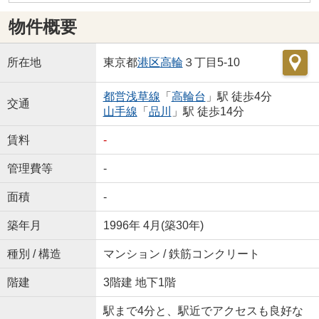
物件概要
所在地
東京都
港区
高輪
３丁目5-10
都営浅草線
「
高輪台
」駅 徒歩4分
交通
山手線
「
品川
」駅 徒歩14分
賃料
-
管理費等
-
面積
-
築年月
1996年 4月(築30年)
種別 / 構造
マンション / 鉄筋コンクリート
階建
3階建 地下1階
駅まで4分と、駅近でアクセスも良好な