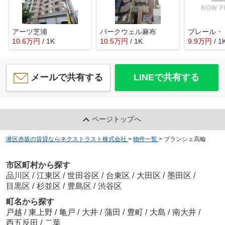
アーツ芝浦
パークウェル麻布
10.6
万
円
/ 1K
10.5
万
円
/ 1K
9.9
万
円
/ 1
メールで共有する
LINEで共有する
ページトップへ
港区赤坂の賃貸ならネクストラスト株式会社
>
物件一覧
>
ブランシェ高輪
市区町村から探す
品川区
/
江東区
/
世田谷区
/
台東区
/
大田区
/
墨田区
/
目黒区
/
杉並区
/
豊島区
/
渋谷区
町名から探す
戸越
/
東上野
/
亀戸
/
大井
/
蒲田
/
豊町
/
大島
/
南大井
/
西五反田
/
二葉