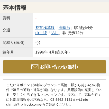
基本情報
賃料
-
都営浅草線
「
高輪台
」駅 徒歩4分
交通
山手線
「
品川
」駅 徒歩14分
間取り(面積)
-(-)
築年月
1996年 4月(築30年)
お問い合わせ(無料)
こだわりポイント満載のブランシェ高輪。駅から徒歩4分の物
件で毎日の通勤・通学が楽になります。共用設備の充実してい
る、楽しく生活できるマンションです。港区にて、高輪台近く
にお部屋情報をお求めなら、03-5562-3131またはinfo-
chintai@nx-trust.comからご連絡ください。