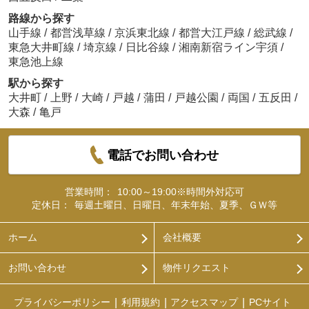
路線から探す
山手線
/
都営浅草線
/
京浜東北線
/
都営大江戸線
/
総武線
/
東急大井町線
/
埼京線
/
日比谷線
/
湘南新宿ライン宇須
/
東急池上線
駅から探す
大井町
/
上野
/
大崎
/
戸越
/
蒲田
/
戸越公園
/
両国
/
五反田
/
大森
/
亀戸
電話でお問い合わせ
営業時間：
10:00～19:00※時間外対応可
定休日：
毎週土曜日、日曜日、年末年始、夏季、ＧＷ等
ホーム
会社概要
お問い合わせ
物件リクエスト
プライバシーポリシー
利用規約
アクセスマップ
PCサイト