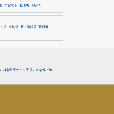
谷
学習院下
北池袋
下板橋
司ヶ谷
東池袋
新井薬師前
面影橋
線
/
湘南新宿ライン宇須
/
東急池上線