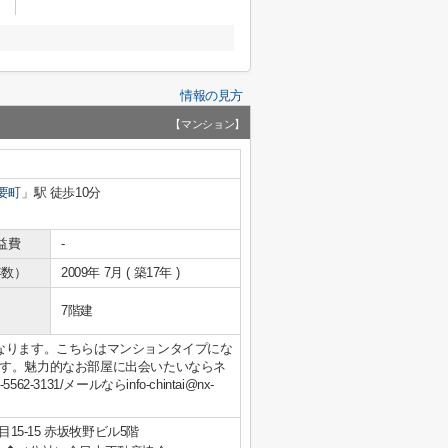
情報の見方
【マンション】
要町
」駅 徒歩10分
益費
-
年数）
2009年 7月 ( 築17年 )
7階建
なります。こちらはマンションタイプにな
す。魅力的なお部屋に出会いたいならネ
31/メールならinfo-chintai@nx-
15-15 赤坂牧野ビル5階