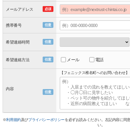
メールアドレス
必須
携帯番号
任意
希望連絡時間
任意
メール
電話
希望連絡方法
任意
【フェニックス椎名町へのお問い合わせ】
内容
任意
※
利用規約
及び
プライバシーポリシー
を必ずお読みください。左記内容に同
い。