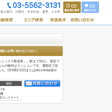
00
00
毎週土曜日、日曜日、年末年始、夏季、ＧＷ等
気軽にお問い合わせください。
ェニックス椎名町」。駅まで3分と、駅近で
ちらの物件はマンションです。豊島区で交
-3131またはinfo-chintai@nx-
建物
17年
階建
筋コンクリート