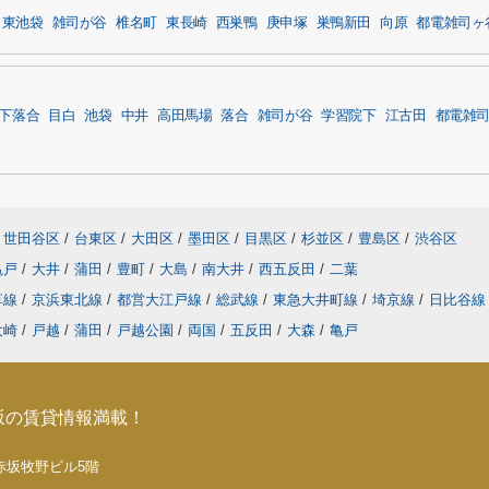
東池袋
雑司が谷
椎名町
東長崎
西巣鴨
庚申塚
巣鴨新田
向原
都電雑司ヶ
下落合
目白
池袋
中井
高田馬場
落合
雑司が谷
学習院下
江古田
都電雑
世田谷区
/
台東区
/
大田区
/
墨田区
/
目黒区
/
杉並区
/
豊島区
/
渋谷区
亀戸
/
大井
/
蒲田
/
豊町
/
大島
/
南大井
/
西五反田
/
二葉
草線
/
京浜東北線
/
都営大江戸線
/
総武線
/
東急大井町線
/
埼京線
/
日比谷
大崎
/
戸越
/
蒲田
/
戸越公園
/
両国
/
五反田
/
大森
/
亀戸
坂の賃貸情報満載！
5 赤坂牧野ビル5階