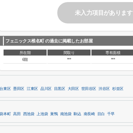
未入力項目があります
フェニックス椎名町
の過去に掲載したお部屋
所在階
間取り
専有面積
6階
***
***
台東区
墨田区
江東区
品川区
目黒区
大田区
世田谷区
渋谷区
杉並区
袋本町
高田
西池袋
上池袋
巣鴨
南池袋
駒込
南長崎
目白
千早