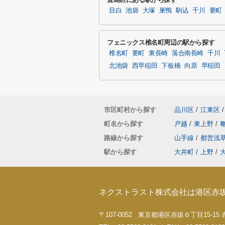
目白
池袋
大塚
巣鴨
駒込
千川
要町
フェニックス椎名町周辺の駅から探す
椎名町
要町
東長崎
落合南長崎
千川
北池袋
西早稲田
下板橋
向原
早稲田
市区町村から探す
品川区
/
江東区
/
町名から探す
戸越
/
東上野
/
路線から探す
山手線
/
都営浅
駅から探す
大井町
/
上野
/
ネクストラスト株式会社は港区赤
〒107-0052 東京都港区赤坂６丁目15-1