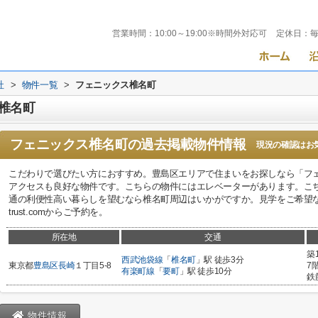
営業時間：
10:00～19:00※時間外対応可
定休日：
社
>
物件一覧
>
フェニックス椎名町
椎名町
フェニックス椎名町
の過去掲載物件情報
現況の確認はお
こだわりで選びたい方におすすめ。豊島区エリアで住まいをお探しなら「フ
アクセスも良好な物件です。こちらの物件にはエレベーターがあります。こ
通の利便性高い暮らしを望むなら椎名町周辺はいかがですか。見学をご希望なら、03-5562
trust.comからご予約を。
所在地
交通
築
西武池袋線
「
椎名町
」駅 徒歩3分
東京都
豊島区
長崎
１丁目5-8
7
有楽町線
「
要町
」駅 徒歩10分
鉄
物件情報