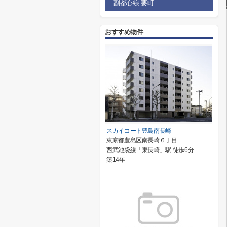
副都心線 要町
おすすめ物件
スカイコート豊島南長崎
東京都豊島区南長崎６丁目
西武池袋線「東長崎」駅 徒歩6分
築14年