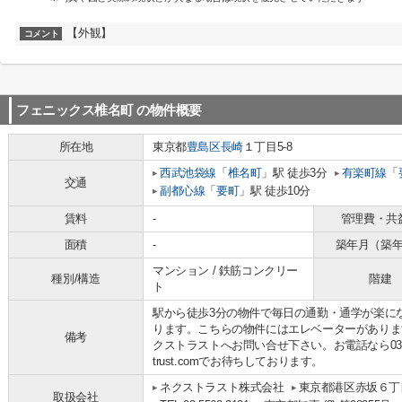
【外観】
コメント
フェニックス椎名町
の物件概要
所在地
東京都
豊島区
長崎
１丁目5-8
西武池袋線
「
椎名町
」駅 徒歩3分
有楽町線
「
交通
副都心線
「
要町
」駅 徒歩10分
賃料
-
管理費・共
面積
-
築年月（築
マンション / 鉄筋コンクリー
種別/構造
階建
ト
駅から徒歩3分の物件で毎日の通勤・通学が楽に
ります。こちらの物件にはエレベーターがありま
備考
クストラストへお問い合せ下さい。お電話なら03-5562-31
trust.comでお待ちしております。
ネクストラスト株式会社
東京都港区赤坂６丁目
取扱会社