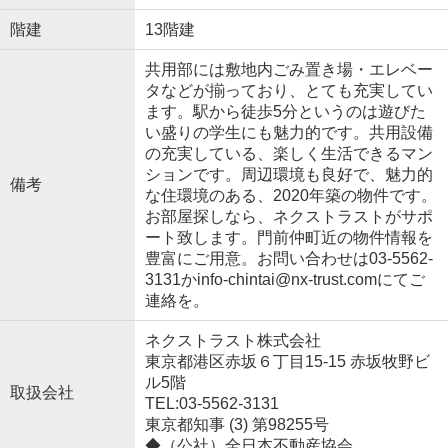
階建
13階建
共用部には敷地内ごみ置き場・エレベー
タなどが揃っており、とても充実してい
ます。駅から徒歩5分というのは遊びた
い盛りの学生にも魅力的です。共用設備
の充実している、楽しく生活できるマン
ションです。周辺環境も良好で、魅力的
備考
な住環境のある、2020年築の物件です。
お部屋探しなら、ネクストラストがサポ
ート致します。門前仲町近の物件情報を
豊富にご用意。お問い合わせは03-5562-
3131かinfo-chintai@nx-trust.comにてご
連絡を。
ネクストラスト株式会社
東京都港区赤坂６丁目15-15 赤坂牧野ビ
ル5階
取扱会社
TEL:03-5562-3131
東京都知事 (3) 第98255号
◆（公社）全日本不動産協会