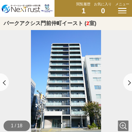
閲覧履歴
お気に入り
メニュー
1
0
パークアクシス門前仲町イースト (
2
室)
1 / 18