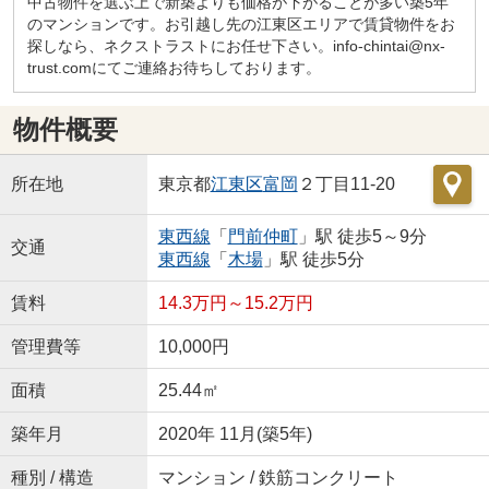
中古物件を選ぶ上で新築よりも価格が下がることが多い築5年
のマンションです。お引越し先の江東区エリアで賃貸物件をお
探しなら、ネクストラストにお任せ下さい。info-chintai@nx-
trust.comにてご連絡お待ちしております。
物件概要
所在地
東京都
江東区
富岡
２丁目11-20
東西線
「
門前仲町
」駅 徒歩5～9分
交通
東西線
「
木場
」駅 徒歩5分
賃料
14.3万円～15.2万円
管理費等
10,000円
面積
25.44㎡
築年月
2020年 11月(築5年)
種別 / 構造
マンション / 鉄筋コンクリート