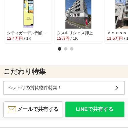
シティガーデン門前仲町
タスキリシェス押上
12.4
万
円
/ 1K
12
万
円
/ 1K
11.5
万
円
/ 
こだわり特集
ペット可の賃貸物件特集！
メールで共有する
LINEで共有する