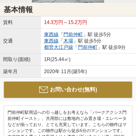
基本情報
賃料
14.3万円～15.2万円
東西線
「
門前仲町
」駅 徒歩5分
交通
東西線
「
木場
」駅 徒歩5分
都営大江戸線
「
門前仲町
」駅 徒歩9分
間取り(面積)
1R(25.44㎡)
築年月
2020年 11月(築5年)
お問い合わせ(無料)
門前仲町駅周辺への引っ越しをお考えなら「パークアクシス門
前仲町イースト」。共用部には敷地内ごみ置き場・エレベータ
などが揃っており、とても充実しています。こちらの物件はマ
ンションです。この物件は駅から徒歩5分のマンションです。