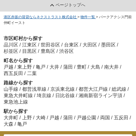
ページトップへ
港区赤坂の賃貸ならネクストラスト株式会社
>
物件一覧
>
パークアクシス門前
仲町イースト
市区町村から探す
品川区
/
江東区
/
世田谷区
/
台東区
/
大田区
/
墨田区
/
杉並区
/
目黒区
/
豊島区
/
渋谷区
町名から探す
戸越
/
東上野
/
亀戸
/
大井
/
蒲田
/
豊町
/
大島
/
南大井
/
西五反田
/
二葉
路線から探す
山手線
/
都営浅草線
/
京浜東北線
/
都営大江戸線
/
総武線
/
東急大井町線
/
埼京線
/
日比谷線
/
湘南新宿ライン宇須
/
東急池上線
駅から探す
大井町
/
上野
/
大崎
/
戸越
/
蒲田
/
戸越公園
/
両国
/
五反田
/
大森
/
亀戸