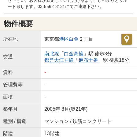
せ下さい。お客様が満足していただけるよう、しっかりとサポ
ート致します。03-5562-3131にてご連絡下さい。
物件概要
所在地
東京都
港区
白金
２丁目
南北線
「
白金高輪
」駅 徒歩3分
交通
都営大江戸線
「
麻布十番
」駅 徒歩18分
賃料
-
管理費等
-
面積
-
築年月
2005年 8月(築21年)
種別 / 構造
マンション / 鉄筋コンクリート
階建
13階建