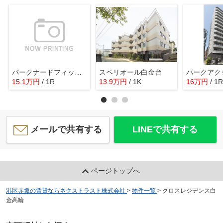
パークナードフィット南青山Ｖｉｓｔａ
スペリオール白金台
15.1
万
円
/ 1R
13.9
万
円
/ 1K
16
万
円
/ 1R
メールで共有する
LINEで共有する
ページトップへ
港区赤坂の賃貸ならネクストラスト株式会社
>
物件一覧
>
クロスレジデンス白
金高輪