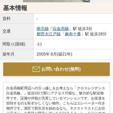
基本情報
賃料
-
南北線
「
白金高輪
」駅 徒歩3分
交通
都営大江戸線
「
麻布十番
」駅 徒歩18分
間取り(面積)
-(-)
築年月
2005年 8月(築21年)
お問い合わせ(無料)
白金高輪駅周辺への引っ越しをお考えなら「クロスレジデンス
白金高輪」。徒歩3分で駅にアクセス可能な、魅力的な駅近物
件です。設備や外観が充実しているマンションです。お友達を
招待するのも恥ずかしくない物件。こちらはエレベーター付き
物件です。港区で新生活を始めるなら、ネクストラストにお任