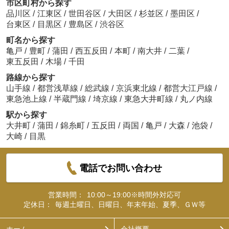
市区町村から探す
品川区
/
江東区
/
世田谷区
/
大田区
/
杉並区
/
墨田区
/
台東区
/
目黒区
/
豊島区
/
渋谷区
町名から探す
亀戸
/
豊町
/
蒲田
/
西五反田
/
本町
/
南大井
/
二葉
/
東五反田
/
木場
/
千田
路線から探す
山手線
/
都営浅草線
/
総武線
/
京浜東北線
/
都営大江戸線
/
東急池上線
/
半蔵門線
/
埼京線
/
東急大井町線
/
丸ノ内線
駅から探す
大井町
/
蒲田
/
錦糸町
/
五反田
/
両国
/
亀戸
/
大森
/
池袋
/
大崎
/
目黒
電話でお問い合わせ
営業時間：
10:00～19:00※時間外対応可
定休日：
毎週土曜日、日曜日、年末年始、夏季、ＧＷ等