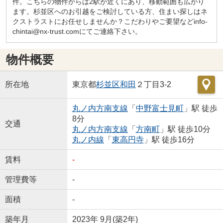
件。こちらの物件からは2駅が近くにあり、移動範囲も広がり
ます。杉並区へのお引越をご検討している方、住まい探しはネ
クストラストにお任せしませんか？こだわりやご要望などinfo-
chintai@nx-trust.comにてご連絡下さい。
物件概要
所在地
東京都
杉並区
和田
２丁目3-2
丸ノ内方南支線
「
中野富士見町
」駅 徒歩
8分
交通
丸ノ内方南支線
「
方南町
」駅 徒歩10分
丸ノ内線
「
東高円寺
」駅 徒歩16分
賃料
-
管理費等
-
面積
-
築年月
2023年 9月(築2年)