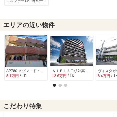
エルファーロ中野富士見町
エリアの近い物件
AP780 メゾン・ド・サフィール 301
ＡＩＦＬＡＴ杉並高井戸
8.1
万
円
/ 1R
12.6
万
円
/ 1K
8.4
万
円
/ 1
こだわり特集