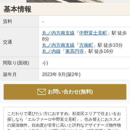
基本情報
賃料
-
丸ノ内方南支線
「
中野富士見町
」駅 徒歩
8分
交通
丸ノ内方南支線
「
方南町
」駅 徒歩10分
丸ノ内線
「
東高円寺
」駅 徒歩16分
間取り(面積)
-(-)
築年月
2023年 9月(築2年)
お問い合わせ(無料)
こだわりで選びたい方におすすめ。杉並区エリアで住まいをお
探しなら「エルファーロ中野富士見町」。住み替えにおススメ
の築浅物件。自由度が非常に高いと評判なデザイナーズ物件物