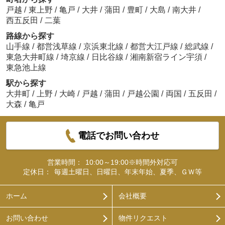
戸越
/
東上野
/
亀戸
/
大井
/
蒲田
/
豊町
/
大島
/
南大井
/
西五反田
/
二葉
路線から探す
山手線
/
都営浅草線
/
京浜東北線
/
都営大江戸線
/
総武線
/
東急大井町線
/
埼京線
/
日比谷線
/
湘南新宿ライン宇須
/
東急池上線
駅から探す
大井町
/
上野
/
大崎
/
戸越
/
蒲田
/
戸越公園
/
両国
/
五反田
/
大森
/
亀戸
電話でお問い合わせ
営業時間：
10:00～19:00※時間外対応可
定休日：
毎週土曜日、日曜日、年末年始、夏季、ＧＷ等
ホーム
会社概要
お問い合わせ
物件リクエスト