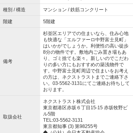
種別 / 構造
マンション / 鉄筋コンクリート
階建
5階建
杉並区エリアでの住まいなら、住み心地
も快適な「エルファーロ中野富士見町」
はいかがでしょうか。利便性の高い徒歩
8分の物件です。敷地内ごみ置き場もあ
り、ゴミ捨ても楽々。新しいのでこだわ
備考
りの多い方にもおすすめの築浅物件で
す。中野富士見町周辺で住まいをお考え
の方は、ネクストラストまでご連絡下さ
い。03-5562-3131にてご連絡お待ちして
おります。
ネクストラスト株式会社
東京都港区赤坂６丁目15-15 赤坂牧野ビ
ル5階
取扱会社
TEL:03-5562-3131
東京都知事 (3) 第98255号
◆（公社）全日本不動産協会