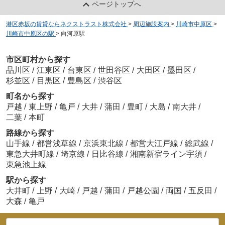
ページトップへ
港区赤坂の賃貸ならネクストラスト株式会社
>
周辺施設案内
>
川崎市中原区
>
川崎市中原区の駅
>
向河原駅
市区町村から探す
品川区
/
江東区
/
台東区
/
世田谷区
/
大田区
/
墨田区
/
杉並区
/
目黒区
/
豊島区
/
渋谷区
町名から探す
戸越
/
東上野
/
亀戸
/
大井
/
蒲田
/
豊町
/
大島
/
南大井
/
二葉
/
本町
路線から探す
山手線
/
都営浅草線
/
京浜東北線
/
都営大江戸線
/
総武線
/
東急大井町線
/
埼京線
/
日比谷線
/
湘南新宿ライン宇須
/
東急池上線
駅から探す
大井町
/
上野
/
大崎
/
戸越
/
蒲田
/
戸越公園
/
両国
/
五反田
/
大森
/
亀戸