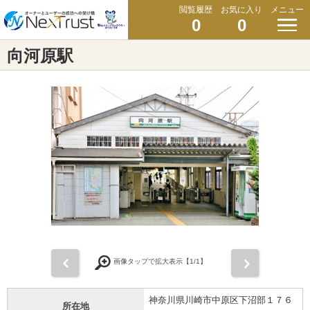
閲覧履歴
お気に入り
メニュー
0
0
向河原駅
前
次
画像タップで拡大表示【
1
/1】
神奈川県川崎市中原区下沼部１７６
所在地