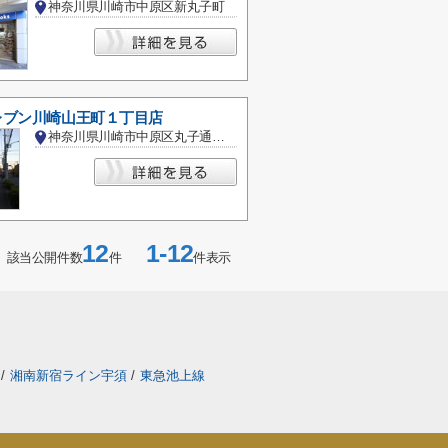
神奈川県川崎市中原区新丸子町
レブン川崎山王町１丁目店
神奈川県川崎市中原区丸子通１丁目
12
1-12
該当公開件数
件
件表示
線
/
湘南新宿ライン宇須
/
東急池上線