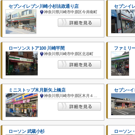
セブンイレブン川崎小杉法政通り店
セブンイ
神奈川県川崎市中原区今井南町
ローソンストア100 川崎平間
ファミリ
神奈川県川崎市中原区北谷町
ミニストップ木月新矢上橋店
セブン−イ
神奈川県川崎市中原区木月４丁目
ローソン 武蔵小杉
ローソン