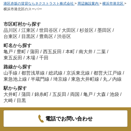
港区赤坂の賃貸ならネクストラスト株式会社
>
周辺施設案内
>
横浜市港北区
>
横浜市港北区のスーパー
市区町村から探す
品川区
/
江東区
/
世田谷区
/
大田区
/
杉並区
/
墨田区
/
台東区
/
目黒区
/
豊島区
/
渋谷区
町名から探す
亀戸
/
豊町
/
蒲田
/
西五反田
/
本町
/
南大井
/
二葉
/
東五反田
/
木場
/
千田
路線から探す
山手線
/
都営浅草線
/
総武線
/
京浜東北線
/
都営大江戸線
/
東急池上線
/
半蔵門線
/
埼京線
/
東急大井町線
/
丸ノ内線
駅から探す
大井町
/
蒲田
/
錦糸町
/
五反田
/
両国
/
亀戸
/
大森
/
池袋
/
大崎
/
目黒
電話でお問い合わせ