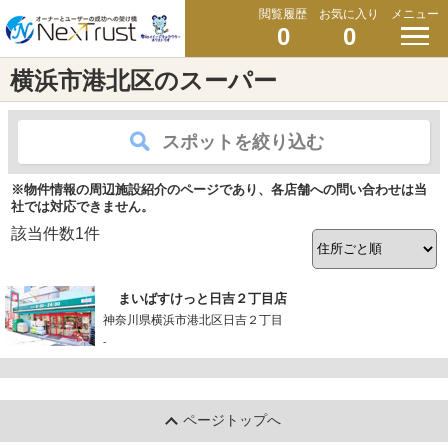
閲覧履歴
お気に入り
メニュー
0
0
横浜市港北区のスーパー
スポットを絞り込む
※物件情報の周辺施設紹介のページであり、各店舗への問い合わせは当
社では対応できません。
該当件数
1
件
まいばすけっと日吉２丁目店
神奈川県横浜市港北区日吉２丁目
-
ページトップへ