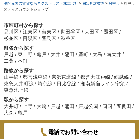
港区赤坂の賃貸ならネクストラスト株式会社
>
周辺施設案内
>
府中市
>
府中市
のディスカウントショップ
市区町村から探す
品川区
/
江東区
/
台東区
/
世田谷区
/
大田区
/
墨田区
/
杉並区
/
目黒区
/
豊島区
/
渋谷区
町名から探す
戸越
/
東上野
/
亀戸
/
大井
/
蒲田
/
豊町
/
大島
/
南大井
/
二葉
/
本町
路線から探す
山手線
/
都営浅草線
/
京浜東北線
/
都営大江戸線
/
総武線
/
東急大井町線
/
埼京線
/
日比谷線
/
湘南新宿ライン宇須
/
東急池上線
駅から探す
大井町
/
上野
/
大崎
/
戸越
/
蒲田
/
戸越公園
/
両国
/
五反田
/
大森
/
亀戸
電話でお問い合わせ