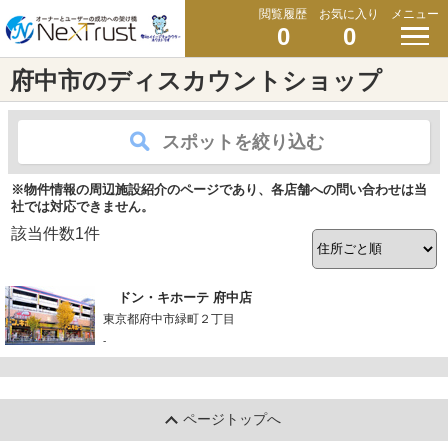
閲覧履歴
お気に入り
メニュー
0
0
府中市のディスカウントショップ
スポットを絞り込む
※物件情報の周辺施設紹介のページであり、各店舗への問い合わせは当
社では対応できません。
該当件数
1
件
ドン・キホーテ 府中店
東京都府中市緑町２丁目
-
ページトップへ