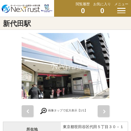
閲覧履歴
お気に入り
メニュー
0
0
新代田駅
前
次
画像タップで拡大表示【
1
/1】
東京都世田谷区代田５丁目３０－１
所在地