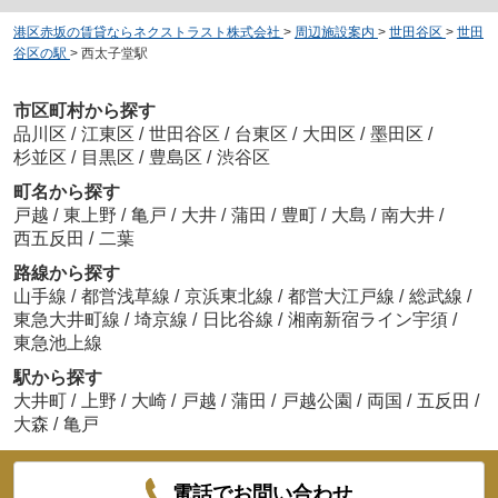
港区赤坂の賃貸ならネクストラスト株式会社
>
周辺施設案内
>
世田谷区
>
世田
谷区の駅
>
西太子堂駅
市区町村から探す
品川区
/
江東区
/
世田谷区
/
台東区
/
大田区
/
墨田区
/
杉並区
/
目黒区
/
豊島区
/
渋谷区
町名から探す
戸越
/
東上野
/
亀戸
/
大井
/
蒲田
/
豊町
/
大島
/
南大井
/
西五反田
/
二葉
路線から探す
山手線
/
都営浅草線
/
京浜東北線
/
都営大江戸線
/
総武線
/
東急大井町線
/
埼京線
/
日比谷線
/
湘南新宿ライン宇須
/
東急池上線
駅から探す
大井町
/
上野
/
大崎
/
戸越
/
蒲田
/
戸越公園
/
両国
/
五反田
/
大森
/
亀戸
電話でお問い合わせ