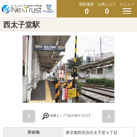
閲覧履歴
お気に入り
メニュー
0
0
西太子堂駅
前
次
画像タップで拡大表示【
1
/1】
所在地
東京都世田谷区太子堂４丁目