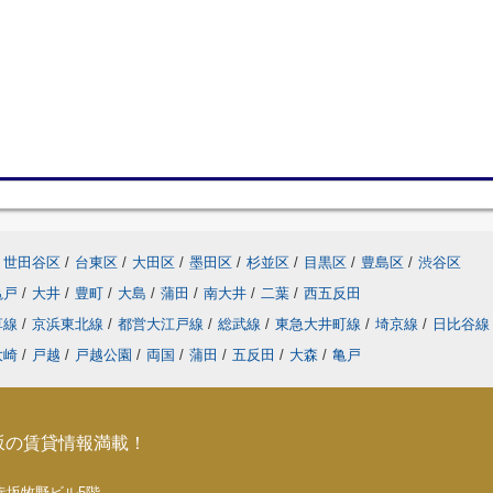
世田谷区
/
台東区
/
大田区
/
墨田区
/
杉並区
/
目黒区
/
豊島区
/
渋谷区
亀戸
/
大井
/
豊町
/
大島
/
蒲田
/
南大井
/
二葉
/
西五反田
草線
/
京浜東北線
/
都営大江戸線
/
総武線
/
東急大井町線
/
埼京線
/
日比谷
大崎
/
戸越
/
戸越公園
/
両国
/
蒲田
/
五反田
/
大森
/
亀戸
坂の賃貸情報満載！
5 赤坂牧野ビル5階