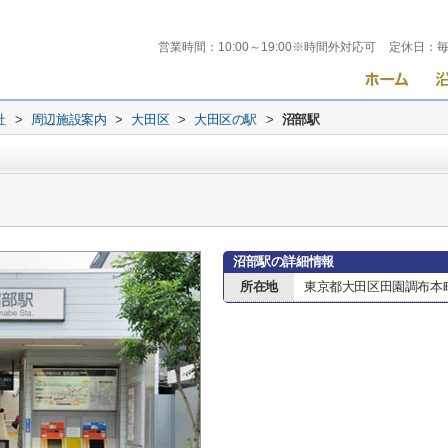
営業時間：
10:00～19:00※時間外対応可
定休日：
社
>
周辺施設案内
>
大田区
>
大田区の駅
>
沼部駅
沼部駅の詳細情報
所在地
東京都大田区田園調布本