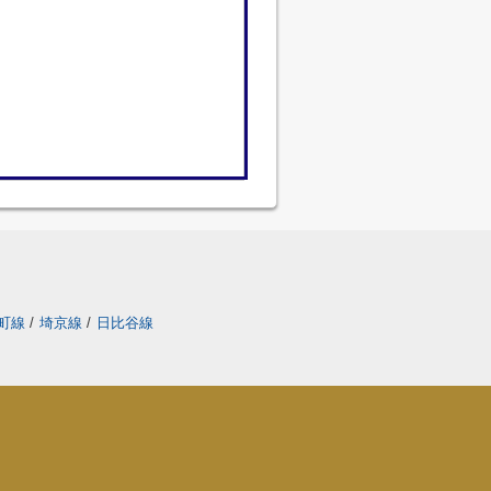
町線
/
埼京線
/
日比谷線