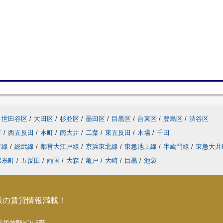
世田谷区
/
大田区
/
杉並区
/
墨田区
/
目黒区
/
台東区
/
豊島区
/
渋谷区
町
/
西五反田
/
本町
/
南大井
/
二葉
/
東五反田
/
木場
/
千田
草線
/
総武線
/
都営大江戸線
/
京浜東北線
/
東急池上線
/
半蔵門線
/
東急大井
錦糸町
/
五反田
/
両国
/
大森
/
亀戸
/
大崎
/
目黒
/
池袋
坂の賃貸情報満載！
5 赤坂牧野ビル5階