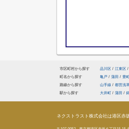
市区町村から探す
品川区
/
江東区
/
町名から探す
亀戸
/
蒲田
/
豊
路線から探す
山手線
/
都営浅
駅から探す
大井町
/
蒲田
/
ネクストラスト株式会社は港区赤
〒107-0052 東京都港区赤坂６丁目15-1