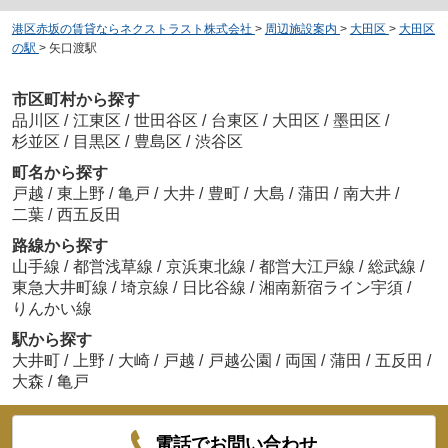
港区赤坂の賃貸ならネクストラスト株式会社
>
周辺施設案内
>
大田区
>
大田区
の駅
>
矢口渡駅
市区町村から探す
品川区
/
江東区
/
世田谷区
/
台東区
/
大田区
/
墨田区
/
杉並区
/
目黒区
/
豊島区
/
渋谷区
町名から探す
戸越
/
東上野
/
亀戸
/
大井
/
豊町
/
大島
/
蒲田
/
南大井
/
二葉
/
西五反田
路線から探す
山手線
/
都営浅草線
/
京浜東北線
/
都営大江戸線
/
総武線
/
東急大井町線
/
埼京線
/
日比谷線
/
湘南新宿ライン宇須
/
りんかい線
駅から探す
大井町
/
上野
/
大崎
/
戸越
/
戸越公園
/
両国
/
蒲田
/
五反田
/
大森
/
亀戸
電話でお問い合わせ