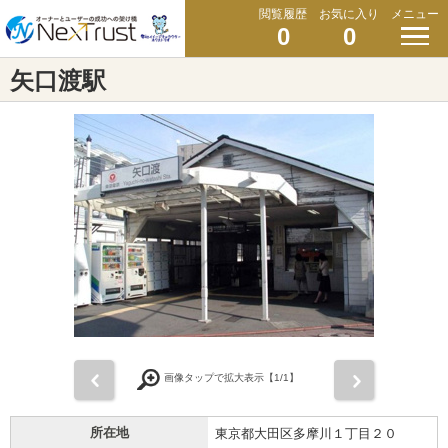
閲覧履歴
お気に入り
メニュー
0
0
矢口渡駅
前
次
画像タップで拡大表示【
1
/1】
所在地
東京都大田区多摩川１丁目２０