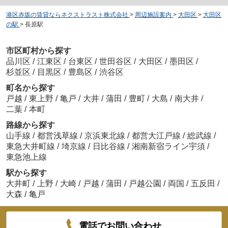
港区赤坂の賃貸ならネクストラスト株式会社
>
周辺施設案内
>
大田区
>
大田区
の駅
>
長原駅
市区町村から探す
品川区
/
江東区
/
台東区
/
世田谷区
/
大田区
/
墨田区
/
杉並区
/
目黒区
/
豊島区
/
渋谷区
町名から探す
戸越
/
東上野
/
亀戸
/
大井
/
蒲田
/
豊町
/
大島
/
南大井
/
二葉
/
本町
路線から探す
山手線
/
都営浅草線
/
京浜東北線
/
都営大江戸線
/
総武線
/
東急大井町線
/
埼京線
/
日比谷線
/
湘南新宿ライン宇須
/
東急池上線
駅から探す
大井町
/
上野
/
大崎
/
戸越
/
蒲田
/
戸越公園
/
両国
/
五反田
/
大森
/
亀戸
電話でお問い合わせ