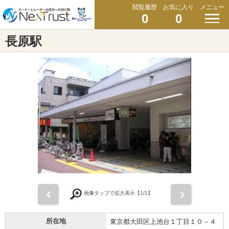
閲覧履歴
お気に入り
メニュー
0
0
長原駅
前
次
画像タップで拡大表示【
1
/1】
所在地
東京都大田区上池台１丁目１０－４