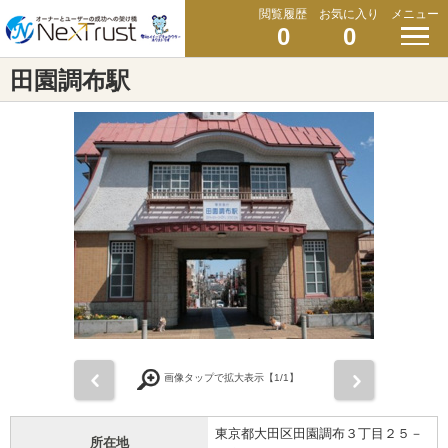
閲覧履歴
お気に入り
メニュー
0
0
田園調布駅
前
次
画像タップで拡大表示【
1
/1】
東京都大田区田園調布３丁目２５－
所在地