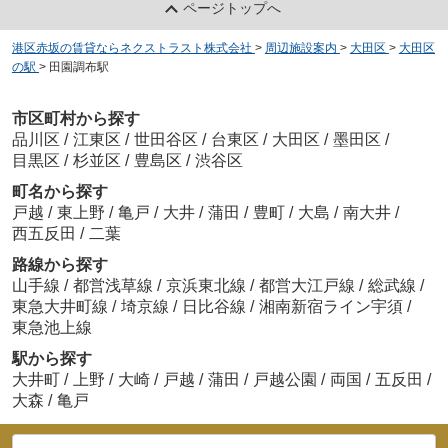
ページトップへ
港区赤坂の賃貸ならネクストラスト株式会社
>
周辺施設案内
>
大田区
>
大田区
の駅
>
田園調布駅
市区町村から探す
品川区
/
江東区
/
世田谷区
/
台東区
/
大田区
/
墨田区
/
目黒区
/
杉並区
/
豊島区
/
渋谷区
町名から探す
戸越
/
東上野
/
亀戸
/
大井
/
蒲田
/
豊町
/
大島
/
南大井
/
西五反田
/
二葉
路線から探す
山手線
/
都営浅草線
/
京浜東北線
/
都営大江戸線
/
総武線
/
東急大井町線
/
埼京線
/
日比谷線
/
湘南新宿ライン宇須
/
東急池上線
駅から探す
大井町
/
上野
/
大崎
/
戸越
/
蒲田
/
戸越公園
/
両国
/
五反田
/
大森
/
亀戸