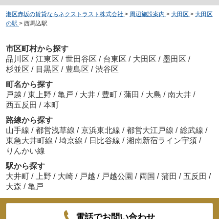
港区赤坂の賃貸ならネクストラスト株式会社
>
周辺施設案内
>
大田区
>
大田区
の駅
>
西馬込駅
市区町村から探す
品川区
/
江東区
/
世田谷区
/
台東区
/
大田区
/
墨田区
/
杉並区
/
目黒区
/
豊島区
/
渋谷区
町名から探す
戸越
/
東上野
/
亀戸
/
大井
/
豊町
/
蒲田
/
大島
/
南大井
/
西五反田
/
本町
路線から探す
山手線
/
都営浅草線
/
京浜東北線
/
都営大江戸線
/
総武線
/
東急大井町線
/
埼京線
/
日比谷線
/
湘南新宿ライン宇須
/
りんかい線
駅から探す
大井町
/
上野
/
大崎
/
戸越
/
戸越公園
/
両国
/
蒲田
/
五反田
/
大森
/
亀戸
電話でお問い合わせ