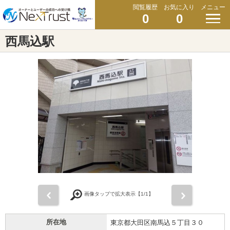
閲覧履歴
お気に入り
メニュー
0
0
西馬込駅
前
次
画像タップで拡大表示【
1
/1】
所在地
東京都大田区南馬込５丁目３０