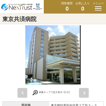
閲覧履歴
お気に入り
メニュー
0
0
東京共済病院
前
次
画像タップで拡大表示【
1
/1】
所在地
東京都目黒区中目黒２丁目３－３