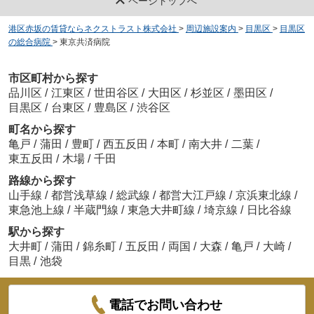
ページトップへ
港区赤坂の賃貸ならネクストラスト株式会社
>
周辺施設案内
>
目黒区
>
目黒区
の総合病院
>
東京共済病院
市区町村から探す
品川区
/
江東区
/
世田谷区
/
大田区
/
杉並区
/
墨田区
/
目黒区
/
台東区
/
豊島区
/
渋谷区
町名から探す
亀戸
/
蒲田
/
豊町
/
西五反田
/
本町
/
南大井
/
二葉
/
東五反田
/
木場
/
千田
路線から探す
山手線
/
都営浅草線
/
総武線
/
都営大江戸線
/
京浜東北線
/
東急池上線
/
半蔵門線
/
東急大井町線
/
埼京線
/
日比谷線
駅から探す
大井町
/
蒲田
/
錦糸町
/
五反田
/
両国
/
大森
/
亀戸
/
大崎
/
目黒
/
池袋
電話でお問い合わせ