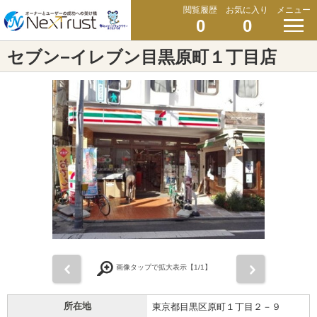
閲覧履歴
お気に入り
メニュー
0
0
セブン−イレブン目黒原町１丁目店
前
次
画像タップで拡大表示【
1
/1】
所在地
東京都目黒区原町１丁目２－９