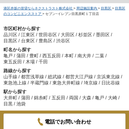
港区赤坂の賃貸ならネクストラスト株式会社
>
周辺施設案内
>
目黒区
>
目黒区
のコンビニエンスストア
>
セブン−イレブン目黒原町１丁目店
市区町村から探す
品川区
/
江東区
/
世田谷区
/
大田区
/
杉並区
/
墨田区
/
目黒区
/
台東区
/
豊島区
/
渋谷区
町名から探す
亀戸
/
蒲田
/
豊町
/
西五反田
/
本町
/
南大井
/
二葉
/
東五反田
/
木場
/
千田
路線から探す
山手線
/
都営浅草線
/
総武線
/
都営大江戸線
/
京浜東北線
/
東急池上線
/
半蔵門線
/
東急大井町線
/
埼京線
/
日比谷線
駅から探す
大井町
/
蒲田
/
錦糸町
/
五反田
/
両国
/
大森
/
亀戸
/
大崎
/
目黒
/
池袋
電話でお問い合わせ