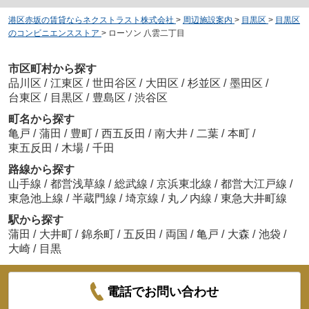
港区赤坂の賃貸ならネクストラスト株式会社
>
周辺施設案内
>
目黒区
>
目黒区
のコンビニエンスストア
>
ローソン 八雲二丁目
市区町村から探す
品川区
/
江東区
/
世田谷区
/
大田区
/
杉並区
/
墨田区
/
台東区
/
目黒区
/
豊島区
/
渋谷区
町名から探す
亀戸
/
蒲田
/
豊町
/
西五反田
/
南大井
/
二葉
/
本町
/
東五反田
/
木場
/
千田
路線から探す
山手線
/
都営浅草線
/
総武線
/
京浜東北線
/
都営大江戸線
/
東急池上線
/
半蔵門線
/
埼京線
/
丸ノ内線
/
東急大井町線
駅から探す
蒲田
/
大井町
/
錦糸町
/
五反田
/
両国
/
亀戸
/
大森
/
池袋
/
大崎
/
目黒
電話でお問い合わせ