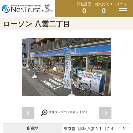
閲覧履歴
お気に入り
メニュー
0
0
ローソン 八雲二丁目
前
次
画像タップで拡大表示【
1
/1】
所在地
東京都目黒区八雲２丁目２４－１２