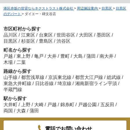
港区赤坂の賃貸ならネクストラスト株式会社
>
周辺施設案内
>
目黒区
>
目黒区
のデパート
>
ダイエー・碑文谷店
市区町村から探す
品川区
/
江東区
/
台東区
/
世田谷区
/
大田区
/
墨田区
/
目黒区
/
杉並区
/
豊島区
/
渋谷区
町名から探す
戸越
/
東上野
/
亀戸
/
大井
/
豊町
/
大島
/
蒲田
/
南大井
/
木場
/
二葉
路線から探す
山手線
/
都営浅草線
/
京浜東北線
/
都営大江戸線
/
総武線
/
東急大井町線
/
日比谷線
/
埼京線
/
湘南新宿ライン宇須
/
半蔵門線
駅から探す
大井町
/
上野
/
大崎
/
戸越
/
錦糸町
/
戸越公園
/
五反田
/
両国
/
大森
/
蒲田
電話でお問い合わせ