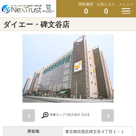
閲覧履歴
お気に入り
メニュー
0
0
ダイエー・碑文谷店
前
次
画像タップで拡大表示【
1
/1】
所在地
東京都目黒区碑文谷４丁目１－１