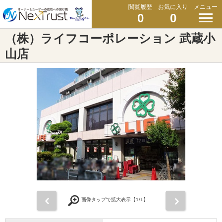
閲覧履歴
お気に入り
メニュー
0
0
（株）ライフコーポレーション 武蔵小
山店
前
次
画像タップで拡大表示【
1
/1】