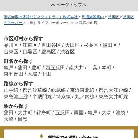
ページトップへ
港区赤坂の賃貸ならネクストラスト株式会社
>
周辺施設案内
>
品川区
>
品川区
のスーパー
>
（株）ライフコーポレーション 武蔵小山店
市区町村から探す
品川区
/
江東区
/
世田谷区
/
大田区
/
杉並区
/
墨田区
/
台東区
/
目黒区
/
豊島区
/
渋谷区
町名から探す
亀戸
/
蒲田
/
豊町
/
西五反田
/
南大井
/
二葉
/
本町
/
東五反田
/
木場
/
千田
路線から探す
山手線
/
都営浅草線
/
総武線
/
京浜東北線
/
都営大江戸線
/
東急池上線
/
半蔵門線
/
埼京線
/
丸ノ内線
/
東急大井町線
駅から探す
蒲田
/
大井町
/
錦糸町
/
五反田
/
両国
/
亀戸
/
大森
/
池袋
/
大崎
/
目黒