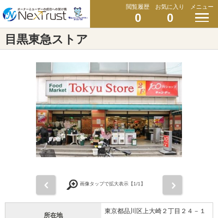
閲覧履歴
お気に入り
メニュー
0
0
目黒東急ストア
前
次
画像タップで拡大表示【
1
/1】
東京都品川区上大崎２丁目２４－１
所在地