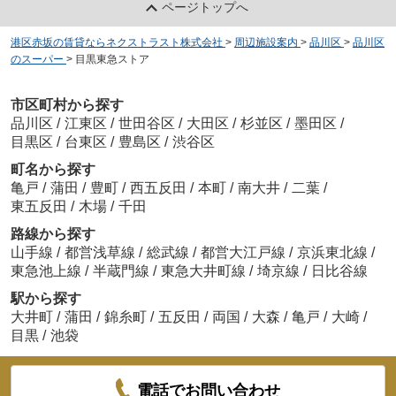
ページトップへ
港区赤坂の賃貸ならネクストラスト株式会社
>
周辺施設案内
>
品川区
>
品川区
のスーパー
>
目黒東急ストア
市区町村から探す
品川区
/
江東区
/
世田谷区
/
大田区
/
杉並区
/
墨田区
/
目黒区
/
台東区
/
豊島区
/
渋谷区
町名から探す
亀戸
/
蒲田
/
豊町
/
西五反田
/
本町
/
南大井
/
二葉
/
東五反田
/
木場
/
千田
路線から探す
山手線
/
都営浅草線
/
総武線
/
都営大江戸線
/
京浜東北線
/
東急池上線
/
半蔵門線
/
東急大井町線
/
埼京線
/
日比谷線
駅から探す
大井町
/
蒲田
/
錦糸町
/
五反田
/
両国
/
大森
/
亀戸
/
大崎
/
目黒
/
池袋
電話でお問い合わせ