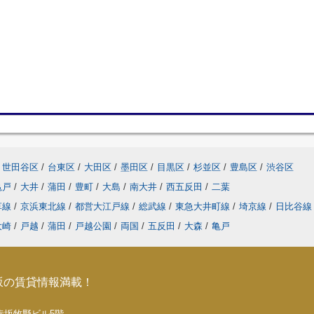
世田谷区
/
台東区
/
大田区
/
墨田区
/
目黒区
/
杉並区
/
豊島区
/
渋谷区
亀戸
/
大井
/
蒲田
/
豊町
/
大島
/
南大井
/
西五反田
/
二葉
草線
/
京浜東北線
/
都営大江戸線
/
総武線
/
東急大井町線
/
埼京線
/
日比谷
大崎
/
戸越
/
蒲田
/
戸越公園
/
両国
/
五反田
/
大森
/
亀戸
坂の賃貸情報満載！
5 赤坂牧野ビル5階