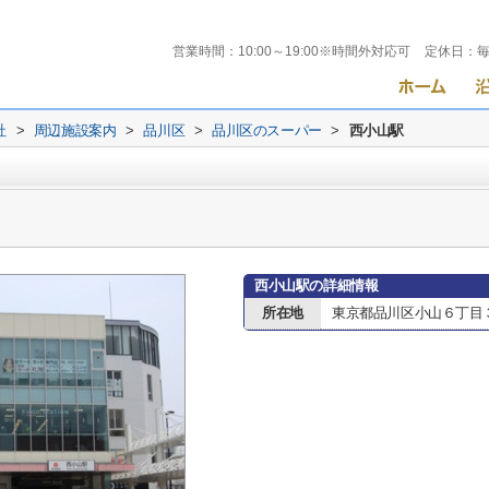
営業時間：
10:00～19:00※時間外対応可
定休日：
社
>
周辺施設案内
>
品川区
>
品川区のスーパー
>
西小山駅
西小山駅の詳細情報
所在地
東京都品川区小山６丁目