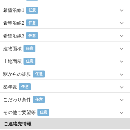
希望沿線1
任意
希望沿線2
任意
希望沿線3
任意
建物面積
任意
土地面積
任意
駅からの徒歩
任意
築年数
任意
こだわり条件
任意
その他ご要望等
任意
ご連絡先情報