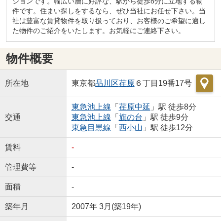
ションです。幅広い層に好評な、駅から徒歩8分に立地する物
件です。住まい探しをするなら、ぜひ当社にお任せ下さい。当
社は豊富な賃貸物件を取り扱っており、お客様のご希望に適し
た物件のご紹介をいたします。お気軽にご連絡下さい。
物件概要
所在地
東京都
品川区
荏原
６丁目19番17号
東急池上線
「
荏原中延
」駅 徒歩8分
交通
東急池上線
「
旗の台
」駅 徒歩9分
東急目黒線
「
西小山
」駅 徒歩12分
賃料
-
管理費等
-
面積
-
築年月
2007年 3月(築19年)