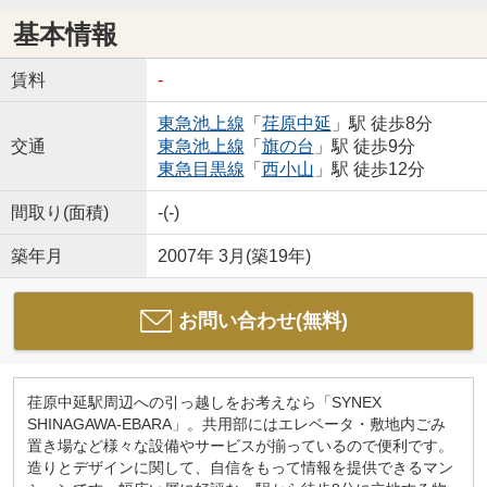
基本情報
賃料
-
東急池上線
「
荏原中延
」駅 徒歩8分
交通
東急池上線
「
旗の台
」駅 徒歩9分
東急目黒線
「
西小山
」駅 徒歩12分
間取り(面積)
-(-)
築年月
2007年 3月(築19年)
お問い合わせ(無料)
荏原中延駅周辺への引っ越しをお考えなら「SYNEX
SHINAGAWA-EBARA」。共用部にはエレベータ・敷地内ごみ
置き場など様々な設備やサービスが揃っているので便利です。
造りとデザインに関して、自信をもって情報を提供できるマン