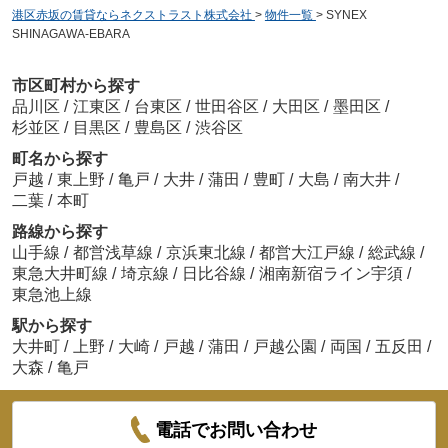
港区赤坂の賃貸ならネクストラスト株式会社
>
物件一覧
>
SYNEX
SHINAGAWA-EBARA
市区町村から探す
品川区
/
江東区
/
台東区
/
世田谷区
/
大田区
/
墨田区
/
杉並区
/
目黒区
/
豊島区
/
渋谷区
町名から探す
戸越
/
東上野
/
亀戸
/
大井
/
蒲田
/
豊町
/
大島
/
南大井
/
二葉
/
本町
路線から探す
山手線
/
都営浅草線
/
京浜東北線
/
都営大江戸線
/
総武線
/
東急大井町線
/
埼京線
/
日比谷線
/
湘南新宿ライン宇須
/
東急池上線
駅から探す
大井町
/
上野
/
大崎
/
戸越
/
蒲田
/
戸越公園
/
両国
/
五反田
/
大森
/
亀戸
電話でお問い合わせ