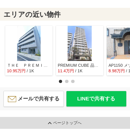
エリアの近い物件
ＴＨＥ ＰＲＥＭＩＵＭ ＣＵＢＥ Ｇ 大崎
PREMIUM CUBE 品川戸越 DEUX
10.95
万
円
/ 1K
11.4
万
円
/ 1K
8.98
万
円
/ 
メールで共有する
LINEで共有する
ページトップへ