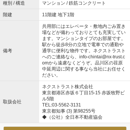
種別 / 構造
マンション / 鉄筋コンクリート
階建
11階建 地下1階
共用部にはエレベータ・敷地内ごみ置き
場などが備わっておりとても充実してい
ます。マンションタイプのお部屋です。
駅から徒歩8分の立地で電車での通勤や
備考
通学に便利な物件です。ネクストラスト
へのご連絡なら、info-chintai@nx-trust.c
omから遠慮なくどうぞ。品川区の荏原
中延周辺に関する事なら当社にお任せく
ださい。
ネクストラスト株式会社
東京都港区赤坂６丁目15-15 赤坂牧野ビ
ル5階
取扱会社
TEL:03-5562-3131
東京都知事 (3) 第98255号
◆（公社）全日本不動産協会