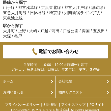
路線から探す
山手線
/
都営浅草線
/
京浜東北線
/
都営大江戸線
/
総武線
/
東急大井町線
/
日比谷線
/
埼京線
/
湘南新宿ライン宇須
/
東急池上線
駅から探す
大井町
/
上野
/
大崎
/
戸越
/
蒲田
/
戸越公園
/
両国
/
五反田
/
大森
/
亀戸
電話でお問い合わせ
営業時間：
10:00～19:00※時間外対応可
定休日：
毎週土曜日、日曜日、年末年始、夏季、ＧＷ等
ホーム
会社概要
お問い合わせ
物件リクエスト
プライバシーポリシー
利用規約
アクセスマップ
PCサイト
Copyright(c) ネクストラスト株式会社 All rights reserved.