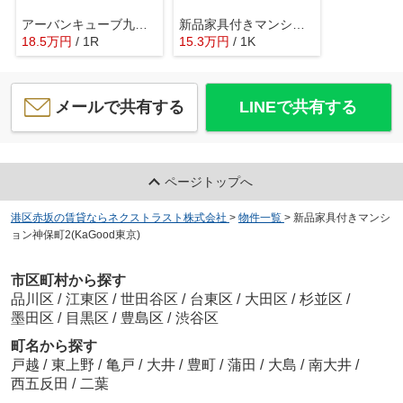
アーバンキューブ九段南
新品家具付きマンション神田佐久間町2(KaGood東京)
18.5
万
円
/ 1R
15.3
万
円
/ 1K
メールで共有する
LINEで共有する
ページトップへ
港区赤坂の賃貸ならネクストラスト株式会社
>
物件一覧
>
新品家具付きマンシ
ョン神保町2(KaGood東京)
市区町村から探す
品川区
/
江東区
/
世田谷区
/
台東区
/
大田区
/
杉並区
/
墨田区
/
目黒区
/
豊島区
/
渋谷区
町名から探す
戸越
/
東上野
/
亀戸
/
大井
/
豊町
/
蒲田
/
大島
/
南大井
/
西五反田
/
二葉