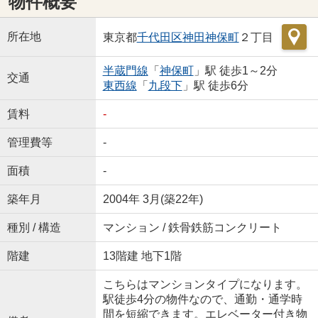
物件概要
所在地
東京都
千代田区
神田神保町
２丁目
半蔵門線
「
神保町
」駅 徒歩1～2分
交通
東西線
「
九段下
」駅 徒歩6分
賃料
-
管理費等
-
面積
-
築年月
2004年 3月(築22年)
種別 / 構造
マンション / 鉄骨鉄筋コンクリート
階建
13階建 地下1階
こちらはマンションタイプになります。
駅徒歩4分の物件なので、通勤・通学時
間を短縮できます。エレベーター付き物