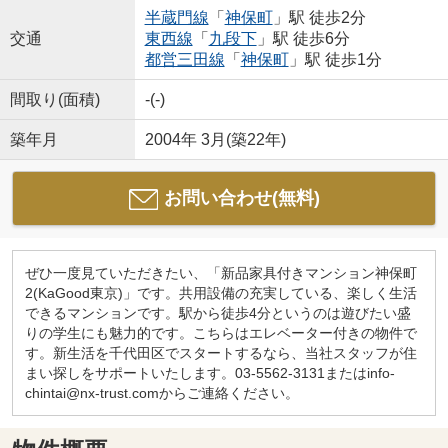
半蔵門線
「
神保町
」駅 徒歩2分
交通
東西線
「
九段下
」駅 徒歩6分
都営三田線
「
神保町
」駅 徒歩1分
間取り(面積)
-(-)
築年月
2004年 3月(築22年)
お問い合わせ(無料)
ぜひ一度見ていただきたい、「新品家具付きマンション神保町
2(KaGood東京)」です。共用設備の充実している、楽しく生活
できるマンションです。駅から徒歩4分というのは遊びたい盛
りの学生にも魅力的です。こちらはエレベーター付きの物件で
す。新生活を千代田区でスタートするなら、当社スタッフが住
まい探しをサポートいたします。03-5562-3131またはinfo-
chintai@nx-trust.comからご連絡ください。