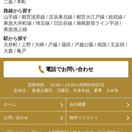
二葉
/
本町
路線から探す
山手線
/
都営浅草線
/
京浜東北線
/
都営大江戸線
/
総武線
/
東急大井町線
/
埼京線
/
日比谷線
/
湘南新宿ライン宇須
/
東急池上線
駅から探す
大井町
/
上野
/
大崎
/
戸越
/
蒲田
/
戸越公園
/
両国
/
五反田
/
大森
/
亀戸
電話でお問い合わせ
営業時間：
10:00～19:00※時間外対応可
定休日：
毎週土曜日、日曜日、年末年始、夏季、ＧＷ等
ホーム
会社概要
お問い合わせ
物件リクエスト