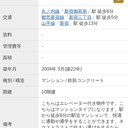
丸ノ内線
「
新宿御苑前
」駅 徒歩6分
交通
都営新宿線
「
新宿三丁目
」駅 徒歩5分
山手線
「
新宿
」駅 徒歩13分
賃料
-
管理費等
-
面積
-
築年月
2004年 3月(築22年)
種別 / 構造
マンション / 鉄筋コンクリート
階建
10階建
こちらはエレベーター付き物件です。こ
ちらはマンションタイプになります。駅
から徒歩6分の駅近マンションで、快適
に通勤や通学をすることができます。ネ
備考
クストラストで住まい選びをするなら、