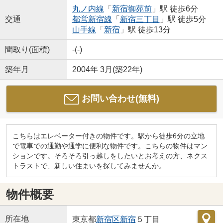
丸ノ内線
「
新宿御苑前
」駅 徒歩6分
交通
都営新宿線
「
新宿三丁目
」駅 徒歩5分
山手線
「
新宿
」駅 徒歩13分
間取り(面積)
-(-)
築年月
2004年 3月(築22年)
お問い合わせ(無料)
こちらはエレベーター付きの物件です。駅から徒歩6分の立地
で電車での通勤や通学に便利な物件です。こちらの物件はマン
ションです。そろそろ引っ越しをしたいとお考えの方、ネクス
トラストで、新しい住まいを探してみませんか。
物件概要
所在地
東京都
新宿区
新宿
５丁目