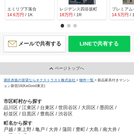
エミリブ下落合
レジデンス四谷坂町
14.6
万
円
/ 1K
18
万
円
/ 1R
14.5
万
円
/ 
メールで共有する
LINEで共有する
ページトップへ
港区赤坂の賃貸ならネクストラスト株式会社
>
物件一覧
>
新品家具付きマンシ
ョン新宿18(KaGood東京)
市区町村から探す
品川区
/
江東区
/
台東区
/
世田谷区
/
大田区
/
墨田区
/
杉並区
/
目黒区
/
豊島区
/
渋谷区
町名から探す
戸越
/
東上野
/
亀戸
/
大井
/
蒲田
/
豊町
/
大島
/
南大井
/