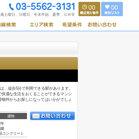
00
00
毎週土曜日、日曜日、年末年始、夏季、ＧＷ等
辺には、徒歩5分で利用できる駅があります。
で快適な生活をおくることができるマンシ
貸物件からお探しになってはいかがでしょ
建物
2年
階建
筋コンクリート