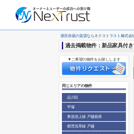
港区赤坂の賃貸ならネクストラスト株式会
過去掲載物件：新品家具付きマン
▼ご希望の物件をお探しします
同じエリアの物件
品川区
平塚
東急池上線 戸越銀座
都営浅草線 戸越