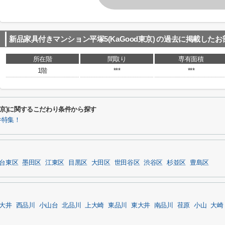
新品家具付きマンション平塚5(KaGood東京)
の過去に掲載したお
所在階
間取り
専有面積
1階
***
***
d東京)に関するこだわり条件から探す
件特集！
台東区
墨田区
江東区
目黒区
大田区
世田谷区
渋谷区
杉並区
豊島区
大井
西品川
小山台
北品川
上大崎
東品川
東大井
南品川
荏原
小山
大崎