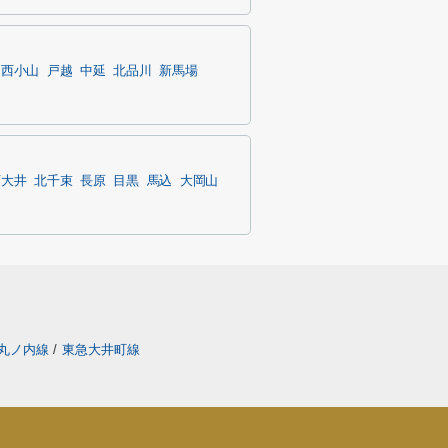
西小山
戸越
中延
北品川
新馬場
西大井
北千束
長原
目黒
馬込
大岡山
丸ノ内線
/
東急大井町線