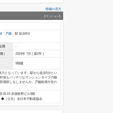
情報の見方
【マンション】
線
「
戸越
」駅 徒歩8分
益費
-
年数）
2024年 7月 ( 築2年 )
9階建
魅力となっています。駅から徒歩5分とい
対策もバッチリなマンションタイプの物
部屋探しをしませんか。戸越銀座付近の
15-15 赤坂牧野ビル5階
◆（公社）全日本不動産協会