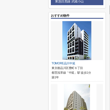
東急目黒線 武蔵小山
おすすめ物件
TOMORE品川中延
東京都品川区豊町６丁目
都営浅草線「中延」駅 徒歩1分
築1年