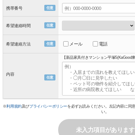
携帯番号
任意
希望連絡時間
任意
メール
電話
希望連絡方法
任意
【新品家具付きマンション平塚5(KaGood
内容
任意
※
利用規約
及び
プライバシーポリシー
を必ずお読みください。左記内容に同
い。
未入力項目があります