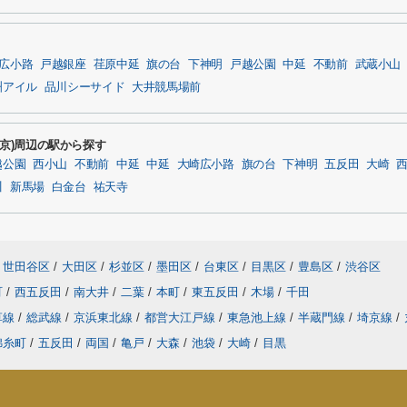
広小路
戸越銀座
荏原中延
旗の台
下神明
戸越公園
中延
不動前
武蔵小山
洲アイル
品川シーサイド
大井競馬場前
東京)周辺の駅から探す
越公園
西小山
不動前
中延
中延
大崎広小路
旗の台
下神明
五反田
大崎
川
新馬場
白金台
祐天寺
世田谷区
/
大田区
/
杉並区
/
墨田区
/
台東区
/
目黒区
/
豊島区
/
渋谷区
町
/
西五反田
/
南大井
/
二葉
/
本町
/
東五反田
/
木場
/
千田
草線
/
総武線
/
京浜東北線
/
都営大江戸線
/
東急池上線
/
半蔵門線
/
埼京線
/
錦糸町
/
五反田
/
両国
/
亀戸
/
大森
/
池袋
/
大崎
/
目黒