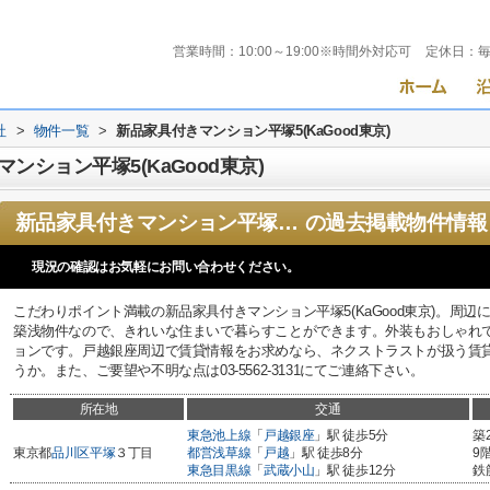
営業時間：
10:00～19:00※時間外対応可
定休日：
社
>
物件一覧
>
新品家具付きマンション平塚5(KaGood東京)
ション平塚5(KaGood東京)
新品家具付きマンション平塚5(KaGood東京)
の過去掲載物件情報
現況の確認はお気軽にお問い合わせください。
こだわりポイント満載の新品家具付きマンション平塚5(KaGood東京)。周
築浅物件なので、きれいな住まいで暮らすことができます。外装もおしゃれ
ョンです。戸越銀座周辺で賃貸情報をお求めなら、ネクストラストが扱う賃
うか。また、ご要望や不明な点は03-5562-3131にてご連絡下さい。
所在地
交通
東急池上線
「
戸越銀座
」駅 徒歩5分
築
東京都
品川区
平塚
３丁目
都営浅草線
「
戸越
」駅 徒歩8分
9
東急目黒線
「
武蔵小山
」駅 徒歩12分
鉄