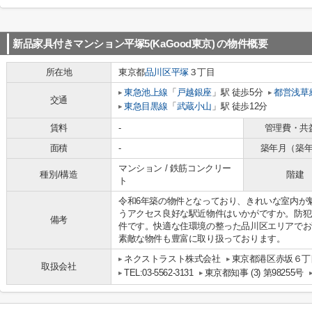
新品家具付きマンション平塚5(KaGood東京)
の物件概要
所在地
東京都
品川区
平塚
３丁目
東急池上線
「
戸越銀座
」駅 徒歩5分
都営浅草
交通
東急目黒線
「
武蔵小山
」駅 徒歩12分
賃料
-
管理費・共
面積
-
築年月（築
マンション / 鉄筋コンクリー
種別/構造
階建
ト
令和6年築の物件となっており、きれいな室内が
うアクセス良好な駅近物件はいかがですか。防犯
備考
件です。快適な住環境の整った品川区エリアでお
素敵な物件も豊富に取り扱っております。
ネクストラスト株式会社
東京都港区赤坂６丁目
取扱会社
TEL:03-5562-3131
東京都知事 (3) 第98255号