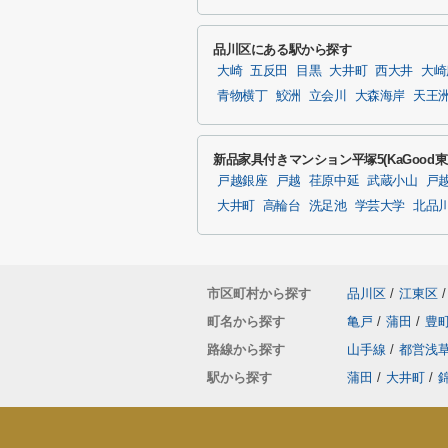
品川区にある駅から探す
大崎
五反田
目黒
大井町
西大井
大崎
青物横丁
鮫洲
立会川
大森海岸
天王
新品家具付きマンション平塚5(KaGood
戸越銀座
戸越
荏原中延
武蔵小山
戸
大井町
高輪台
洗足池
学芸大学
北品
市区町村から探す
品川区
/
江東区
/
町名から探す
亀戸
/
蒲田
/
豊
路線から探す
山手線
/
都営浅
駅から探す
蒲田
/
大井町
/