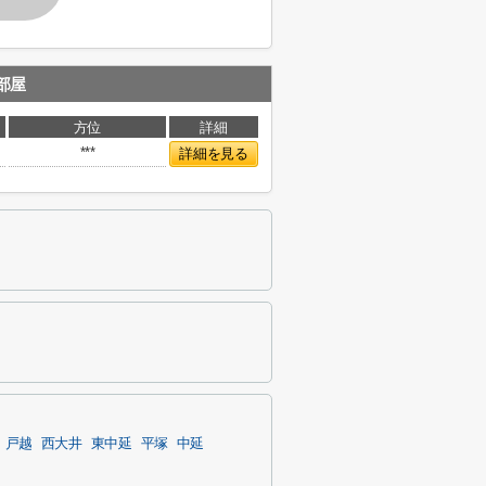
部屋
方位
詳細
***
詳細を見る
戸越
西大井
東中延
平塚
中延