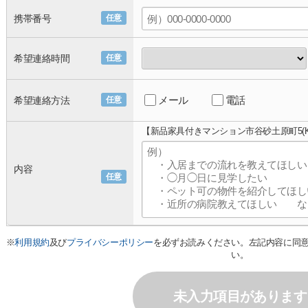
携帯番号
任意
希望連絡時間
任意
メール
電話
希望連絡方法
任意
【新品家具付きマンション市谷砂土原町5(K
内容
任意
※
利用規約
及び
プライバシーポリシー
を必ずお読みください。左記内容に同
い。
未入力項目があります