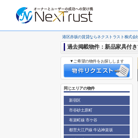
港区赤坂の賃貸ならネクストラスト株式会
過去掲載物件：新品家具付きマ
▼ご希望の物件をお探しします
同じエリアの物件
新宿区
市谷砂土原町
有楽町線 市ケ谷
都営大江戸線 牛込神楽坂