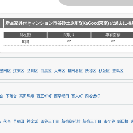
新品家具付きマンション市谷砂土原町5(KaGood東京)
の過去に掲
所在階
間取り
専有面積
10階
***
***
墨田区
江東区
品川区
目黒区
大田区
世田谷区
渋谷区
杉並区
豊島区
合
下落合
高田馬場
西五軒町
西早稲田
百人町
四谷坂町
保
落合
早稲田
神楽坂
四谷三丁目
新宿御苑前
新宿三丁目
市ケ谷
飯田橋