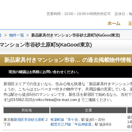
営業時間：
10:00～19:00※時間外対応可
定休日：
社
>
物件一覧
>
新品家具付きマンション市谷砂土原町5(KaGood東京)
ンション市谷砂土原町5(KaGood東京)
新品家具付きマンション市谷砂土原町5(KaGood東京)
の過去掲載物件情報
現況の確認はお気軽にお問い合わせください。
新宿区エリアでの住まいなら、住み心地も快適な「新品家具付きマンション市谷砂
ょうか。こちらはエレベーター付きの物件です。共用設備の充実している、
件は駅から徒歩5分のマンションです。新生活を新宿区で始めるなら、当社
ずは03-5562-3131かinfo-chintai@nx-trust.comまでご連絡ください。
所在地
交通
築
東京都
新宿区
市谷砂土原町
２
有楽町線
「
市ケ谷
」駅 徒歩5～10分
1
丁目
都営大江戸線
「
牛込神楽坂
」駅 徒歩8分
鉄