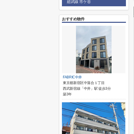
総武線 市ケ谷
おすすめ物件
FABRIC中井
東京都新宿区中落合１丁目
西武新宿線「中井」駅 徒歩3分
築3年