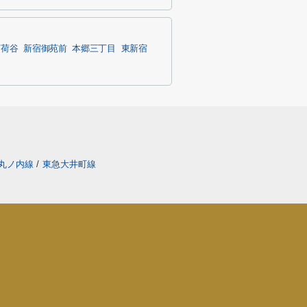
茗荷谷
新宿御苑前
本郷三丁目
東新宿
丸ノ内線
/
東急大井町線