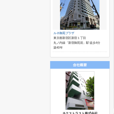
ルネ御苑プラザ
東京都新宿区新宿１丁目
丸ノ内線「新宿御苑前」駅 徒歩4分
築40年
ネクストラスト株式会社