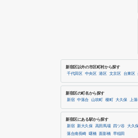
新宿区以外の市区町村から探す
千代田区
中央区
港区
文京区
台東区
新宿区の町名から探す
新宿
中落合
山吹町
榎町
大久保
上落
新宿区にある駅から探す
新宿
新大久保
高田馬場
四ツ谷
大久
落合南長崎
曙橋
面影橋
早稲田