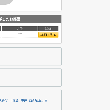
載したお部屋
方位
詳細
***
詳細を見る
東新宿
下落合
中井
西新宿五丁目