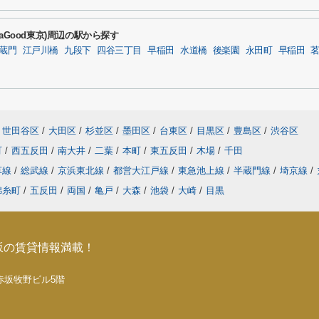
Good東京)周辺の駅から探す
蔵門
江戸川橋
九段下
四谷三丁目
早稲田
水道橋
後楽園
永田町
早稲田
世田谷区
/
大田区
/
杉並区
/
墨田区
/
台東区
/
目黒区
/
豊島区
/
渋谷区
町
/
西五反田
/
南大井
/
二葉
/
本町
/
東五反田
/
木場
/
千田
草線
/
総武線
/
京浜東北線
/
都営大江戸線
/
東急池上線
/
半蔵門線
/
埼京線
/
錦糸町
/
五反田
/
両国
/
亀戸
/
大森
/
池袋
/
大崎
/
目黒
坂の賃貸情報満載！
5 赤坂牧野ビル5階