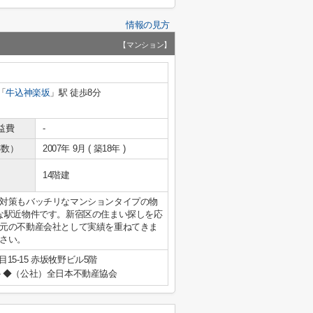
情報の見方
【マンション】
「
牛込神楽坂
」駅 徒歩8分
益費
-
年数）
2007年 9月 ( 築18年 )
14階建
対策もバッチリなマンションタイプの物
な駅近物件です。新宿区の住まい探しを応
元の不動産会社として実績を重ねてきま
さい。
15-15 赤坂牧野ビル5階
◆（公社）全日本不動産協会