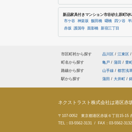
新品家具付きマンション市谷砂土原町5(Ka
市ケ谷
神楽坂
飯田橋
曙橋
四ツ谷
半
赤坂
護国寺
面影橋
新宿三丁目
市区町村から探す
品川区
/
江東区
/
町名から探す
亀戸
/
蒲田
/
豊
路線から探す
山手線
/
都営浅
駅から探す
蒲田
/
大井町
/
ネクストラスト株式会社は港区赤
〒107-0052 東京都港区赤坂６丁目15-1
TEL：03-5562-3131 / FAX：03-5562-3132