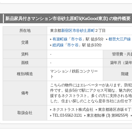
新品家具付きマンション市谷砂土原町5(KaGood東京)
の物件概要
所在地
東京都
新宿区
市谷砂土原町
２丁目
有楽町線
「
市ケ谷
」駅 徒歩5分
都営大江戸線
交通
総武線
「
市ケ谷
」駅 徒歩10分
賃料
-
管理費・共
面積
-
築年月（築
マンション / 鉄筋コンクリー
種別/構造
階建
ト
こちらの物件にはエレベーターがあります。防犯
件です。徒歩5分で駅にアクセス可能な、魅力的
備考
援するネクストラスト。多くの方に支持される地
した、住まい探しのことなら是非当社にお任せ下
ネクストラスト株式会社
東京都港区赤坂６丁目
取扱会社
TEL:03-5562-3131
東京都知事 (3) 第98255号