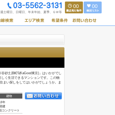
00
00
毎週土曜日、日曜日、年末年始、夏季、ＧＷ等
土原町5(KaGood東京)」はいかがでし
楽しく生活できるマンションです。この物
で住まい探しをしてはいかがでしょうか。ま
建物
18年
4階建
筋コンクリート