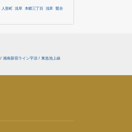
人形町
浅草
本郷三丁目
浅草
鶯谷
線
/
湘南新宿ライン宇須
/
東急池上線