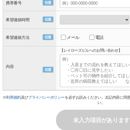
携帯番号
任意
希望連絡時間
任意
メール
電話
希望連絡方法
任意
【レイローズビルへのお問い合わせ】
内容
任意
※
利用規約
及び
プライバシーポリシー
を必ずお読みください。左記内容に同
い。
未入力項目があります