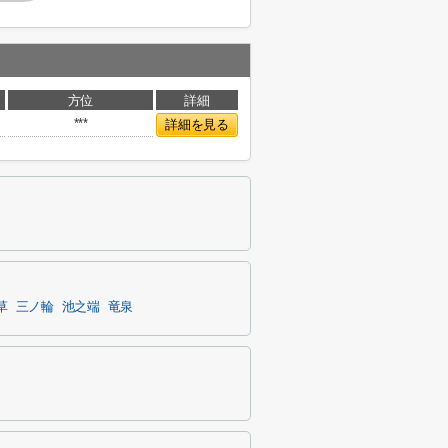
方位
詳細
***
詳細を見る
草
三ノ輪
池之端
竜泉