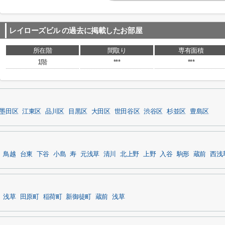
レイローズビル
の過去に掲載したお部屋
所在階
間取り
専有面積
1階
***
***
墨田区
江東区
品川区
目黒区
大田区
世田谷区
渋谷区
杉並区
豊島区
鳥越
台東
下谷
小島
寿
元浅草
清川
北上野
上野
入谷
駒形
蔵前
西浅
浅草
田原町
稲荷町
新御徒町
蔵前
浅草