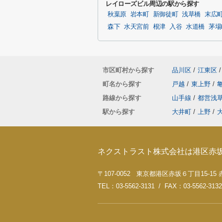
レイローズビル周辺の駅から探す
秋葉原
岩本町
新御徒町
浅草橋
末広
森下
水天宮前
根津
入谷
水道橋
茅場
市区町村から探す
品川区
/
江東区
/
町名から探す
戸越
/
東上野
/
路線から探す
山手線
/
都営浅
駅から探す
大井町
/
上野
/
ネクストラスト株式会社は港区赤
〒107-0052 東京都港区赤坂６丁目15-1
TEL：03-5562-3131 / FAX：03-5562-3132