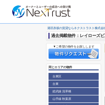
港区赤坂の賃貸ならネクストラスト株式会
過去掲載物件：レイローズビ
▼ご希望の物件をお探しします
同じエリアの物件
台東区
台東
総武線 浅草橋
山手線 秋葉原