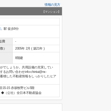
情報の見方
【マンション】
原
」駅 徒歩9分
益費
-
年数）
2005年 2月 ( 築21年 )
8階建
かがでしょうか。共用設備の充実してい
合わせinfo-chintai@nx-
で長年蓄積した不動産情報をしっかりしたヒア
15-15 赤坂牧野ビル5階
◆（公社）全日本不動産協会