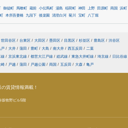
町
御徒町
馬喰町
蔵前
小伝馬町
湯島
稲荷町
神田
上野
田原町
両国
浜町
町
本所吾妻橋
九段下
後楽園
清澄白河
菊川
宝町
八丁堀
世田谷区
/
台東区
/
大田区
/
墨田区
/
目黒区
/
杉並区
/
豊島区
/
渋谷区
亀戸
/
大井
/
蒲田
/
豊町
/
大島
/
南大井
/
西五反田
/
二葉
草線
/
京浜東北線
/
都営大江戸線
/
総武線
/
東急大井町線
/
埼京線
/
日比谷
大崎
/
戸越
/
蒲田
/
戸越公園
/
両国
/
五反田
/
大森
/
亀戸
坂の賃貸情報満載！
5 赤坂牧野ビル5階