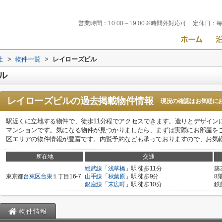
営業時間：
10:00～19:00※時間外対応可
定休日：
社
>
物件一覧
>
レイローズビル
ル
レイローズビル
の過去掲載物件情報
現況の確認はお気軽に
駅近くに立地する物件で、徒歩11分程でアクセスできます。造りとデザイン
マンションです。気になる物件が見つかりましたら、まずは実際にお部屋を
区エリアの物件情報が豊富です。内覧予約なども承っておりますので、お気
所在地
交通
総武線
「
浅草橋
」駅 徒歩11分
築
東京都
台東区
台東
１丁目16-7
山手線
「
秋葉原
」駅 徒歩9分
8
銀座線
「
末広町
」駅 徒歩10分
鉄
物件情報