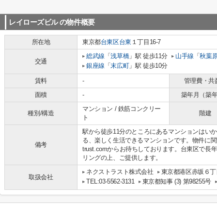
レイローズビル
の物件概要
所在地
東京都
台東区
台東
１丁目16-7
総武線
「
浅草橋
」駅 徒歩11分
山手線
「
秋葉
交通
銀座線
「
末広町
」駅 徒歩10分
賃料
-
管理費・共
面積
-
築年月（築
マンション / 鉄筋コンクリー
種別/構造
階建
ト
駅から徒歩11分のところにあるマンションはい
る、楽しく生活できるマンションです。物件に関するお問い
備考
trust.comからお待ちしております。台東区
リングの上、ご提供します。
ネクストラスト株式会社
東京都港区赤坂６丁目
取扱会社
TEL:03-5562-3131
東京都知事 (3) 第98255号