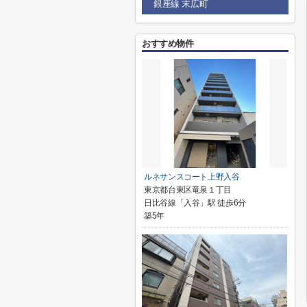
銀座線 末広町
おすすめ物件
ルネサンスコート上野入谷
東京都台東区竜泉１丁目
日比谷線「入谷」駅 徒歩6分
築5年