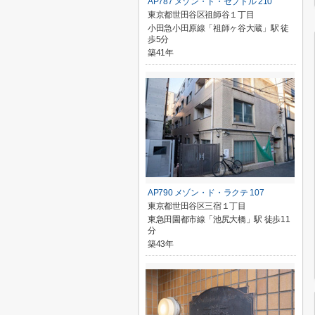
AP787 メゾン・ド・セプトル 210
東京都世田谷区祖師谷１丁目
小田急小田原線「祖師ヶ谷大蔵」駅 徒
歩5分
築41年
AP790 メゾン・ド・ラクテ 107
東京都世田谷区三宿１丁目
東急田園都市線「池尻大橋」駅 徒歩11
分
築43年