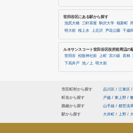
世田谷区にある駅から探す
池尻大橋
三軒茶屋
駒沢大学
桜新町
明大前
桜上水
上北沢
芦花公園
千歳
ルネサンスコート世田谷区役所前周辺の
世田谷
松陰神社前
上町
宮の坂
若林
下高井戸
池ノ上
明大前
市区町村から探す
品川区
/
江東区
/
町名から探す
戸越
/
東上野
/
路線から探す
山手線
/
都営浅
駅から探す
大井町
/
上野
/