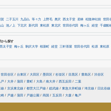
用賀
二子玉川
九品仏
等々力
上野毛
奥沢
西太子堂
若林
松陰神社前
世田
烏山
池ノ上
下北沢
新代田
東松原
東北沢
世田谷代田
梅ヶ丘
経堂
千歳船
駅から探す
西太子堂
梅ヶ丘
駒沢大学
桜新町
経堂
三軒茶屋
世田谷代田
松原
東松原
世田谷区
/
台東区
/
大田区
/
墨田区
/
杉並区
/
目黒区
/
豊島区
/
渋谷区
亀戸
/
大井
/
蒲田
/
豊町
/
大島
/
南大井
/
西五反田
/
二葉
草線
/
京浜東北線
/
都営大江戸線
/
総武線
/
東急大井町線
/
埼京線
/
日比谷
大崎
/
戸越
/
蒲田
/
戸越公園
/
両国
/
五反田
/
大森
/
亀戸