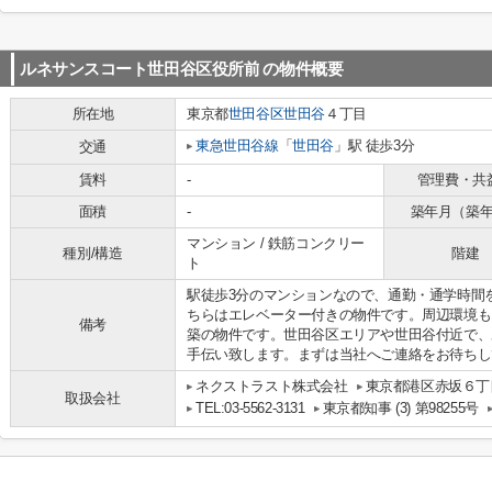
ルネサンスコート世田谷区役所前
の物件概要
所在地
東京都
世田谷区
世田谷
４丁目
東急世田谷線
「
世田谷
」駅 徒歩3分
交通
賃料
-
管理費・共
面積
-
築年月（築
マンション / 鉄筋コンクリー
種別/構造
階建
ト
駅徒歩3分のマンションなので、通勤・通学時間
ちらはエレベーター付きの物件です。周辺環境も
備考
築の物件です。世田谷区エリアや世田谷付近で、
手伝い致します。まずは当社へご連絡をお待ちし
ネクストラスト株式会社
東京都港区赤坂６丁目
取扱会社
TEL:03-5562-3131
東京都知事 (3) 第98255号