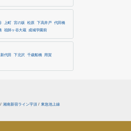
谷
上町
宮の坂
松原
下高井戸
代田橋
橋
祖師ヶ谷大蔵
成城学園前
新代田
下北沢
千歳船橋
用賀
線
/
湘南新宿ライン宇須
/
東急池上線