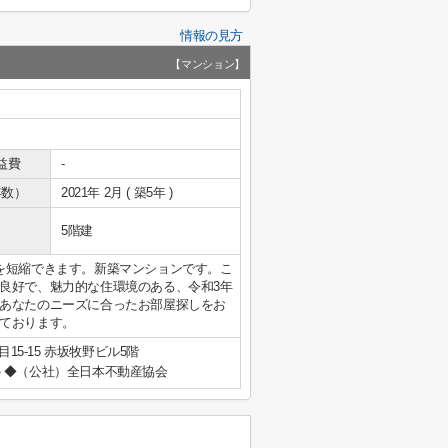
情報の見方
【マンション】
益費
-
年数）
2021年 2月 ( 築5年 )
5階建
を短縮できます。新築マンションです。こ
良好で、魅力的な住環境のある、令和3年
あなたのニーズに合ったお部屋探しをお
ております。
15-15 赤坂牧野ビル5階
◆（公社）全日本不動産協会