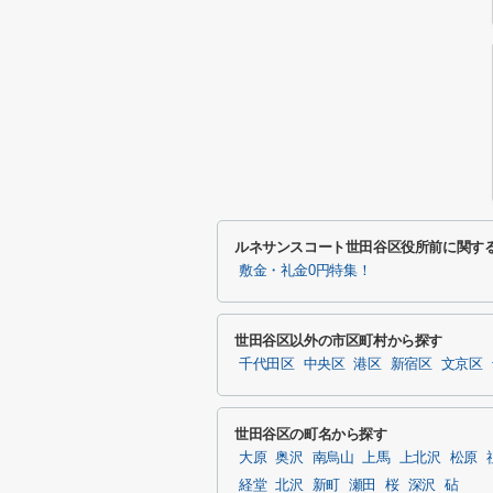
ルネサンスコート世田谷区役所前に関す
敷金・礼金0円特集！
世田谷区以外の市区町村から探す
千代田区
中央区
港区
新宿区
文京区
世田谷区の町名から探す
大原
奥沢
南烏山
上馬
上北沢
松原
経堂
北沢
新町
瀬田
桜
深沢
砧