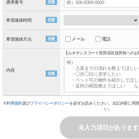
携帯番号
任意
希望連絡時間
任意
メール
電話
希望連絡方法
任意
【ルネサンスコート世田谷区役所前へのお
内容
任意
※
利用規約
及び
プライバシーポリシー
を必ずお読みください。左記内容に同
い。
未入力項目があります