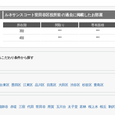
ルネサンスコート世田谷区役所前
の過去に掲載したお部屋
所在階
間取り
専有面積
3階
***
***
4階
***
***
るこだわり条件から探す
台東区
墨田区
江東区
品川区
目黒区
大田区
渋谷区
杉並区
豊島区
祖師谷
赤堤
三宿
代田
世田谷
用賀
玉川台
太子堂
若林
桜上水
桜丘
駒沢