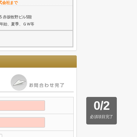
式会社まで
5 赤坂牧野ビル5階
年末年始、夏季、ＧＷ等
0
/
2
必須項目完了