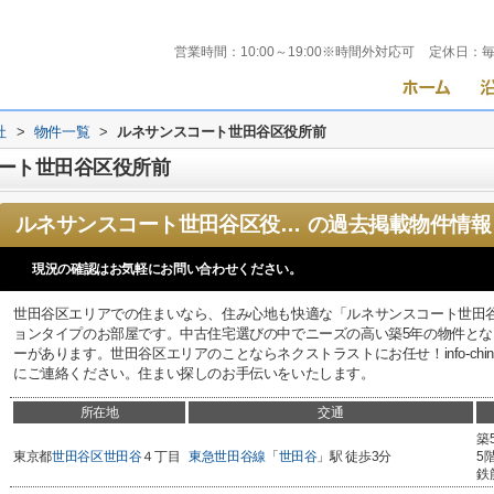
営業時間：
10:00～19:00※時間外対応可
定休日：
社
>
物件一覧
>
ルネサンスコート世田谷区役所前
ート世田谷区役所前
ルネサンスコート世田谷区役所前
の過去掲載物件情報
現況の確認はお気軽にお問い合わせください。
世田谷区エリアでの住まいなら、住み心地も快適な「ルネサンスコート世田
ョンタイプのお部屋です。中古住宅選びの中でニーズの高い築5年の物件と
ーがあります。世田谷区エリアのことならネクストラストにお任せ！info-chintai@nx-
にご連絡ください。住まい探しのお手伝いをいたします。
所在地
交通
築
東京都
世田谷区
世田谷
４丁目
東急世田谷線
「
世田谷
」駅 徒歩3分
5
鉄