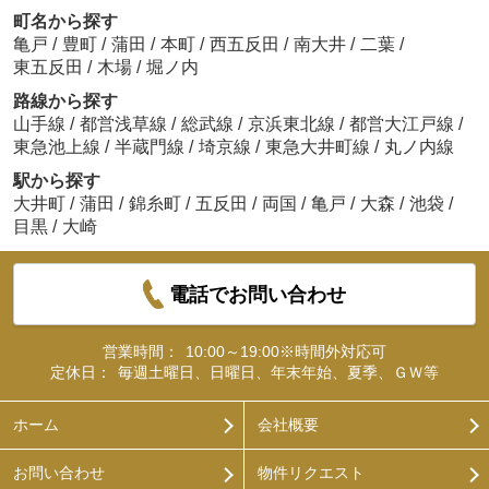
町名から探す
亀戸
/
豊町
/
蒲田
/
本町
/
西五反田
/
南大井
/
二葉
/
東五反田
/
木場
/
堀ノ内
路線から探す
山手線
/
都営浅草線
/
総武線
/
京浜東北線
/
都営大江戸線
/
東急池上線
/
半蔵門線
/
埼京線
/
東急大井町線
/
丸ノ内線
駅から探す
大井町
/
蒲田
/
錦糸町
/
五反田
/
両国
/
亀戸
/
大森
/
池袋
/
目黒
/
大崎
電話でお問い合わせ
営業時間：
10:00～19:00※時間外対応可
定休日：
毎週土曜日、日曜日、年末年始、夏季、ＧＷ等
ホーム
会社概要
お問い合わせ
物件リクエスト