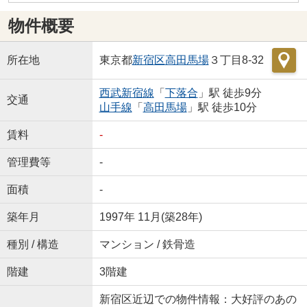
物件概要
所在地
東京都
新宿区
高田馬場
３丁目8-32
西武新宿線
「
下落合
」駅 徒歩9分
交通
山手線
「
高田馬場
」駅 徒歩10分
賃料
-
管理費等
-
面積
-
築年月
1997年 11月(築28年)
種別 / 構造
マンション / 鉄骨造
階建
3階建
新宿区近辺での物件情報：大好評のあの