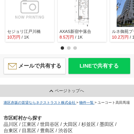
セジョリ江戸川橋
AXAS新宿中落合
ルネ御苑プ
10
万
円
/ 1K
8.5
万
円
/ 1K
10.2
万
円
/ 
メールで共有する
LINEで共有する
ページトップへ
港区赤坂の賃貸ならネクストラスト株式会社
>
物件一覧
>
ユーコート高田馬場
市区町村から探す
品川区
/
江東区
/
世田谷区
/
大田区
/
杉並区
/
墨田区
/
台東区
/
目黒区
/
豊島区
/
渋谷区