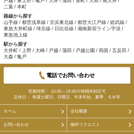
戸越
/
東上野
/
亀戸
/
大井
/
蒲田
/
豊町
/
大島
/
南大井
/
二葉
/
本町
路線から探す
山手線
/
都営浅草線
/
京浜東北線
/
都営大江戸線
/
総武線
/
東急大井町線
/
埼京線
/
日比谷線
/
湘南新宿ライン宇須
/
東急池上線
駅から探す
大井町
/
上野
/
大崎
/
戸越
/
蒲田
/
戸越公園
/
両国
/
五反田
/
大森
/
亀戸
電話でお問い合わせ
営業時間：
10:00～19:00※時間外対応可
定休日：
毎週土曜日、日曜日、年末年始、夏季、ＧＷ等
ホーム
会社概要
お問い合わせ
物件リクエスト