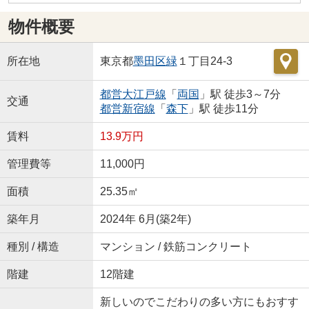
物件概要
所在地
東京都
墨田区
緑
１丁目24-3
都営大江戸線
「
両国
」駅 徒歩3～7分
交通
都営新宿線
「
森下
」駅 徒歩11分
賃料
13.9万円
管理費等
11,000円
面積
25.35㎡
築年月
2024年 6月(築2年)
種別 / 構造
マンション / 鉄筋コンクリート
階建
12階建
新しいのでこだわりの多い方にもおすす