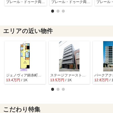
プレール・ドゥーク両国Ⅳ
プレール・ドゥーク両国Ⅳ
エリアの近い物件
ジェノヴィア錦糸町スカイガーデン
ステージファースト両国Ⅱアジールコート
13.4
万
円
/ 1K
13.5
万
円
/ 1K
12.8
万
円
/ 
こだわり特集