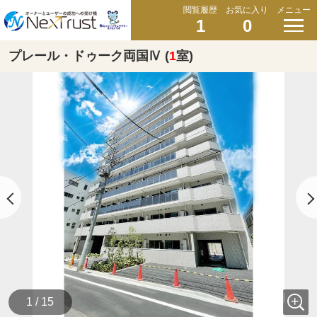
閲覧履歴
お気に入り
メニュー
1
0
プレール・ドゥーク両国Ⅳ (
1
室)
1 / 15