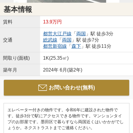
基本情報
賃料
13.9万円
都営大江戸線
「
両国
」駅 徒歩3分
交通
総武線
「
両国
」駅 徒歩7分
都営新宿線
「
森下
」駅 徒歩11分
間取り(面積)
1K(25.35㎡)
築年月
2024年 6月(築2年)
お問い合わせ(無料)
エレベーター付きの物件です。令和6年に建設された物件で
す。徒歩3分で駅にアクセスできる物件です。マンションタイ
プのお部屋です。墨田区で暮らすなら両国近くはいかかがでし
ょうか。ネクストラストまでご連絡ください。