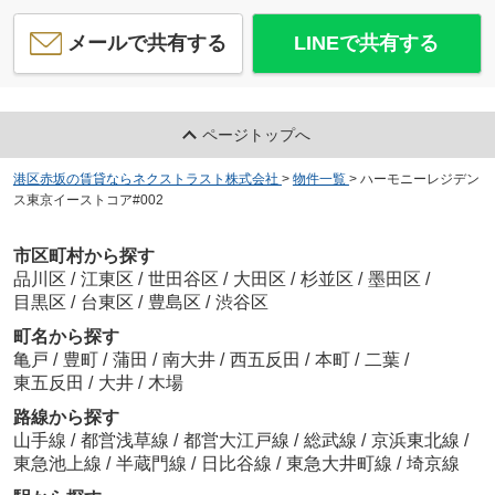
メールで共有する
LINEで共有する
ページトップへ
港区赤坂の賃貸ならネクストラスト株式会社
>
物件一覧
>
ハーモニーレジデン
ス東京イーストコア#002
市区町村から探す
品川区
/
江東区
/
世田谷区
/
大田区
/
杉並区
/
墨田区
/
目黒区
/
台東区
/
豊島区
/
渋谷区
町名から探す
亀戸
/
豊町
/
蒲田
/
南大井
/
西五反田
/
本町
/
二葉
/
東五反田
/
大井
/
木場
路線から探す
山手線
/
都営浅草線
/
都営大江戸線
/
総武線
/
京浜東北線
/
東急池上線
/
半蔵門線
/
日比谷線
/
東急大井町線
/
埼京線