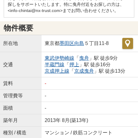
探しをサポートいたします。特に曳舟付近をお探しの方は、
<info-chintai@nx-trust.com>までお問い合わせください。
物件概要
所在地
東京都
墨田区
向島
５丁目11-8
東武伊勢崎線
「
曳舟
」駅 徒歩9分
交通
半蔵門線
「
押上
」駅 徒歩16分
京成押上線
「
京成曳舟
」駅 徒歩13分
賃料
-
管理費等
-
面積
-
築年月
2013年 8月(築13年)
種別 / 構造
マンション / 鉄筋コンクリート