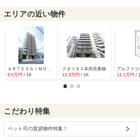
エリアの近い物件
ＡＲＴＥＳＳＩＭＯ ＩＳＭ
クオリタス本所吾妻橋
8.5
万
円
/ 1K
12.3
万
円
/ 1K
11.1
万
円
/ 
こだわり特集
ペット可の賃貸物件特集！