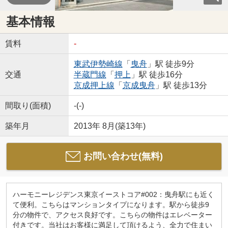
基本情報
賃料
-
東武伊勢崎線
「
曳舟
」駅 徒歩9分
交通
半蔵門線
「
押上
」駅 徒歩16分
京成押上線
「
京成曳舟
」駅 徒歩13分
間取り(面積)
-(-)
築年月
2013年 8月(築13年)
お問い合わせ(無料)
ハーモニーレジデンス東京イーストコア#002：曳舟駅にも近く
て便利。こちらはマンションタイプになります。駅から徒歩9
分の物件で、アクセス良好です。こちらの物件はエレベーター
付きです。当社はお客様に満足して頂けるよう、全力で住まい