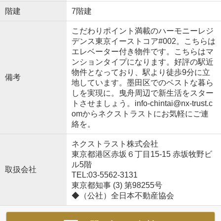
階建
7階建
こだわりポイント満載のハーモニーレジ
デンス東京イーストコア#002。こちらは
エレベーター付き物件です。こちらはマ
ンションタイプになります。好評の駅近
物件となっており、駅より徒歩9分に立
備考
地しています。墨田区でのベストな暮ら
しを実現に。曳舟周辺で新生活をスター
トさせましょう。info-chintai@nx-trust.c
omからネクストラストにお気軽にご連
絡を。
ネクストラスト株式会社
東京都港区赤坂６丁目15-15 赤坂牧野ビ
ル5階
取扱会社
TEL:03-5562-3131
東京都知事 (3) 第98255号
◆（公社）全日本不動産協会