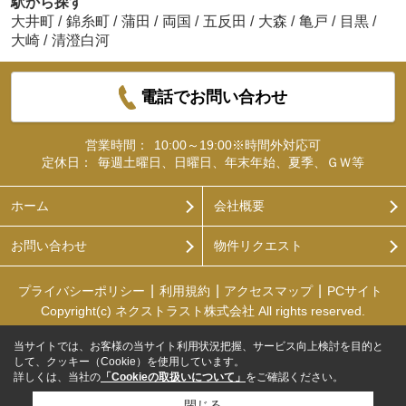
駅から探す
大井町
/
錦糸町
/
蒲田
/
両国
/
五反田
/
大森
/
亀戸
/
目黒
/
大崎
/
清澄白河
電話でお問い合わせ
営業時間：
10:00～19:00※時間外対応可
定休日：
毎週土曜日、日曜日、年末年始、夏季、ＧＷ等
ホーム
会社概要
お問い合わせ
物件リクエスト
プライバシーポリシー
利用規約
アクセスマップ
PCサイト
Copyright(c) ネクストラスト株式会社 All rights reserved.
当サイトでは、お客様の当サイト利用状況把握、サービス向上検討を目的と
して、クッキー（Cookie）を使用しています。
詳しくは、当社の
「Cookieの取扱いについて」
をご確認ください。
閉じる