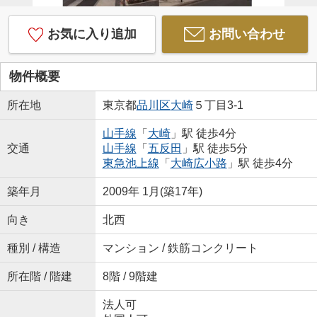
お気に入り追加
お問い合わせ
物件概要
所在地
東京都
品川区
大崎
５丁目3-1
山手線
「
大崎
」駅 徒歩4分
交通
山手線
「
五反田
」駅 徒歩5分
東急池上線
「
大崎広小路
」駅 徒歩4分
築年月
2009年 1月(築17年)
向き
北西
種別 / 構造
マンション / 鉄筋コンクリート
所在階 / 階建
8階 / 9階建
法人可