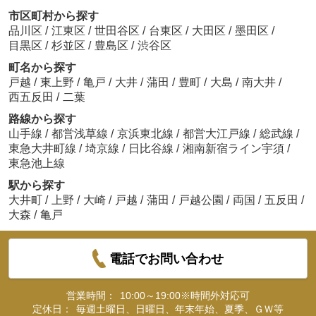
市区町村から探す
品川区
/
江東区
/
世田谷区
/
台東区
/
大田区
/
墨田区
/
目黒区
/
杉並区
/
豊島区
/
渋谷区
町名から探す
戸越
/
東上野
/
亀戸
/
大井
/
蒲田
/
豊町
/
大島
/
南大井
/
西五反田
/
二葉
路線から探す
山手線
/
都営浅草線
/
京浜東北線
/
都営大江戸線
/
総武線
/
東急大井町線
/
埼京線
/
日比谷線
/
湘南新宿ライン宇須
/
東急池上線
駅から探す
大井町
/
上野
/
大崎
/
戸越
/
蒲田
/
戸越公園
/
両国
/
五反田
/
大森
/
亀戸
電話でお問い合わせ
営業時間：
10:00～19:00※時間外対応可
定休日：
毎週土曜日、日曜日、年末年始、夏季、ＧＷ等