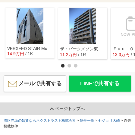
VERXEED STAIR Musashi-koyama
ザ・パークメゾン東大井
14.9
万
円
/ 1K
11.2
万
円
/ 1R
13.3
万
円
/ 
メールで共有する
LINEで共有する
ページトップへ
港区赤坂の賃貸ならネクストラスト株式会社
>
物件一覧
>
セジョリ大崎
>
過去
掲載物件