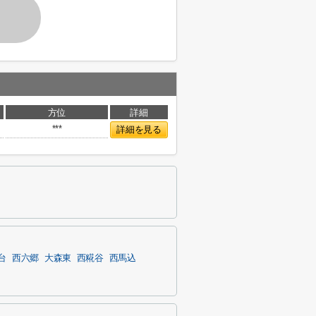
方位
詳細
***
詳細を見る
台
西六郷
大森東
西糀谷
西馬込