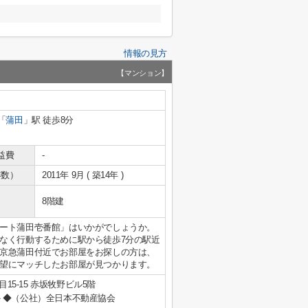
情報の見方
【マンション】
「
蒲田
」駅 徒歩8分
益費
-
年数）
2011年 9月 ( 築14年 )
8階建
ート蒲田壱番館」はいかがでしょうか。
なく行動するために駅から徒歩7分の駅近
京急蒲田付近でお部屋をお探しの方は、
望にマッチしたお部屋が見つかります。
15-15 赤坂牧野ビル5階
◆（公社）全日本不動産協会