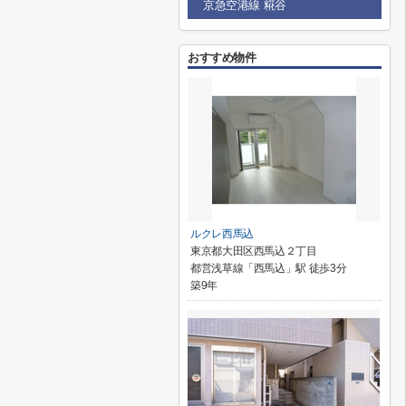
京急空港線 糀谷
おすすめ物件
ルクレ西馬込
東京都大田区西馬込２丁目
都営浅草線「西馬込」駅 徒歩3分
築9年