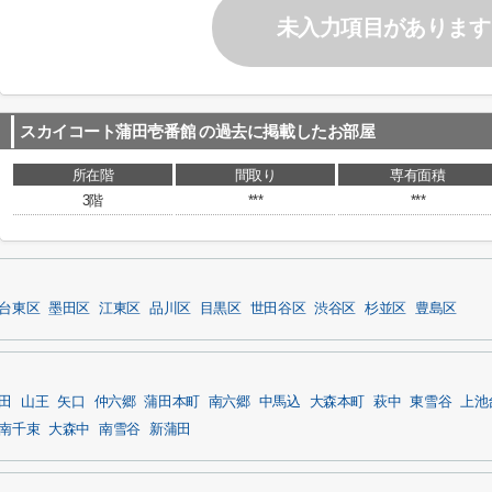
未入力項目があります
スカイコート蒲田壱番館
の過去に掲載したお部屋
所在階
間取り
専有面積
3階
***
***
台東区
墨田区
江東区
品川区
目黒区
世田谷区
渋谷区
杉並区
豊島区
田
山王
矢口
仲六郷
蒲田本町
南六郷
中馬込
大森本町
萩中
東雪谷
上池
南千束
大森中
南雪谷
新蒲田