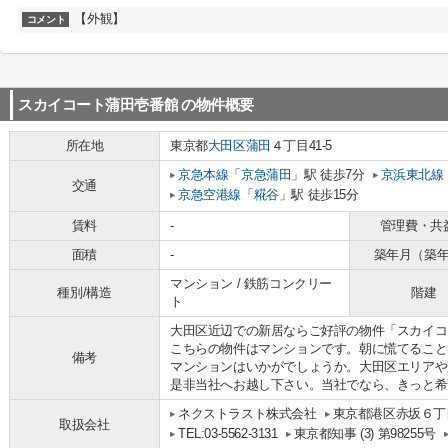
【外観】
コメント
スカイコート蒲田壱番館
の物件概要
所在地
東京都
大田区
蒲田
４丁目41-5
京急本線
「
京急蒲田
」駅 徒歩7分
京浜東北線
交通
京急空港線
「
糀谷
」駅 徒歩15分
賃料
-
管理費・共
面積
-
築年月（築
マンション / 鉄筋コンクリー
種別/構造
階建
ト
大田区近辺での新居ならご好評の物件「スカイコ
こちらの物件はマンションです。朝に慌てること
備考
マンションはいかがでしょうか。大田区エリアや
是非当社へお越し下さい。当社でなら、きっと希
ネクストラスト株式会社
東京都港区赤坂６丁目
取扱会社
TEL:03-5562-3131
東京都知事 (3) 第98255号