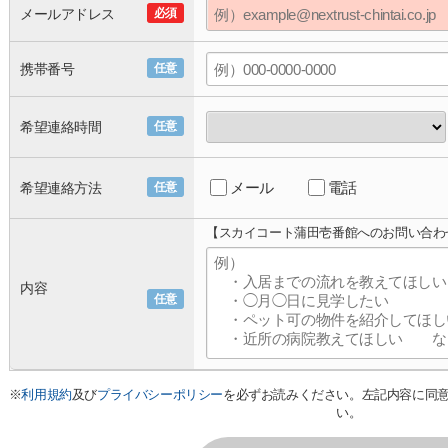
メールアドレス
必須
携帯番号
任意
希望連絡時間
任意
メール
電話
希望連絡方法
任意
【スカイコート蒲田壱番館へのお問い合わ
内容
任意
※
利用規約
及び
プライバシーポリシー
を必ずお読みください。左記内容に同
い。