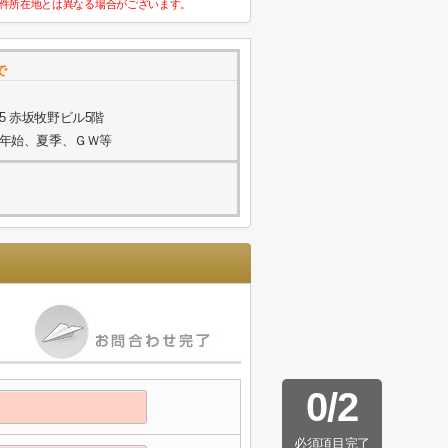
件所在地とは異なる場合がございます。
で
5 赤坂牧野ビル5階
年末年始、夏季、ＧＷ等
0
/
2
必須項目完了