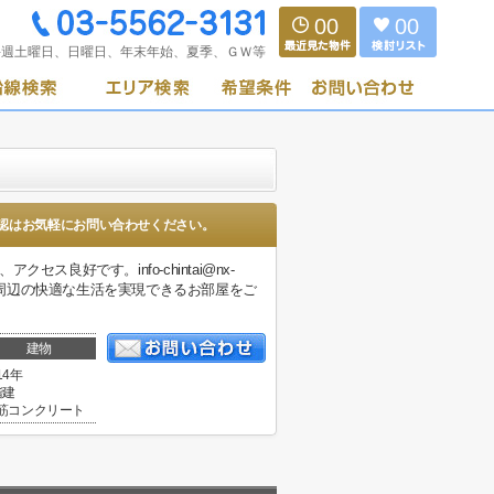
00
00
毎週土曜日、日曜日、年末年始、夏季、ＧＷ等
認はお気軽にお問い合わせください。
良好です。info-chintai@nx-
蒲田周辺の快適な生活を実現できるお部屋をご
建物
14年
階建
筋コンクリート