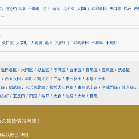
台
雪が谷大塚
千鳥町
池上
蓮沼
北千束
大岡山
武蔵新田
矢口渡
馬込
西
ター
す
矢口渡
大森町
大鳥居
池上
六郷土手
武蔵新田
平和島
千鳥町
世田谷区
/
大田区
/
杉並区
/
墨田区
/
台東区
/
目黒区
/
豊島区
/
渋谷区
田
/
西五反田
/
本町
/
南大井
/
二葉
/
東五反田
/
木場
/
千田
草線
/
総武線
/
京浜東北線
/
都営大江戸線
/
東急池上線
/
半蔵門線
/
埼京線
/
錦糸町
/
五反田
/
両国
/
亀戸
/
大森
/
池袋
/
大崎
/
目黒
坂の賃貸情報満載！
5 赤坂牧野ビル5階