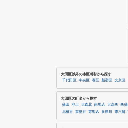
大田区以外の市区町村から探す
千代田区
中央区
港区
新宿区
文京区
大田区の町名から探す
蒲田
池上
大森北
南馬込
大森西
西蒲
北糀谷
東糀谷
東馬込
多摩川
東六郷