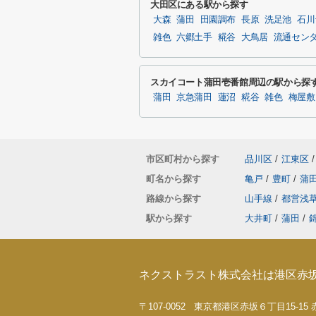
大田区にある駅から探す
大森
蒲田
田園調布
長原
洗足池
石川
雑色
六郷土手
糀谷
大鳥居
流通セン
スカイコート蒲田壱番館周辺の駅から探
蒲田
京急蒲田
蓮沼
糀谷
雑色
梅屋敷
市区町村から探す
品川区
/
江東区
/
町名から探す
亀戸
/
豊町
/
蒲
路線から探す
山手線
/
都営浅
駅から探す
大井町
/
蒲田
/
ネクストラスト株式会社は港区赤
〒107-0052 東京都港区赤坂６丁目15-1