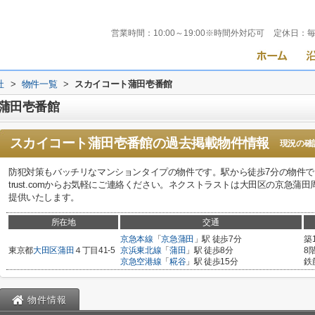
営業時間：
10:00～19:00※時間外対応可
定休日：
社
>
物件一覧
>
スカイコート蒲田壱番館
蒲田壱番館
スカイコート蒲田壱番館
の過去掲載物件情報
現況の確
防犯対策もバッチリなマンションタイプの物件です。駅から徒歩7分の物件で、アクセス
trust.comからお気軽にご連絡ください。ネクストラストは大田区の京急
提供いたします。
所在地
交通
京急本線
「
京急蒲田
」駅 徒歩7分
築
東京都
大田区
蒲田
４丁目41-5
京浜東北線
「
蒲田
」駅 徒歩8分
8
京急空港線
「
糀谷
」駅 徒歩15分
鉄
物件情報