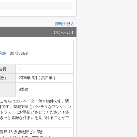
情報の見方
【マンション】
和島
」駅 徒歩6分
益費
-
年数）
2005年 3月 ( 築21年 )
9階建
こちらはエレベーター付き物件です。駅
件です。防犯対策もバッチリなマンション
トラストにお手伝いさせてください！多
きっと素敵な住まいを見つけることがで
15-15 赤坂牧野ビル5階