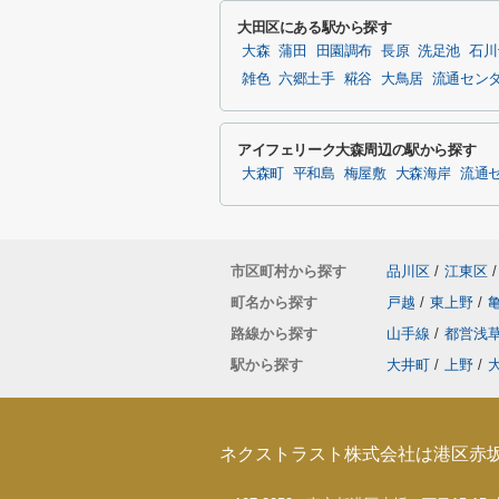
大田区にある駅から探す
大森
蒲田
田園調布
長原
洗足池
石川
雑色
六郷土手
糀谷
大鳥居
流通セン
アイフェリーク大森周辺の駅から探す
大森町
平和島
梅屋敷
大森海岸
流通
市区町村から探す
品川区
/
江東区
/
町名から探す
戸越
/
東上野
/
路線から探す
山手線
/
都営浅
駅から探す
大井町
/
上野
/
ネクストラスト株式会社は港区赤