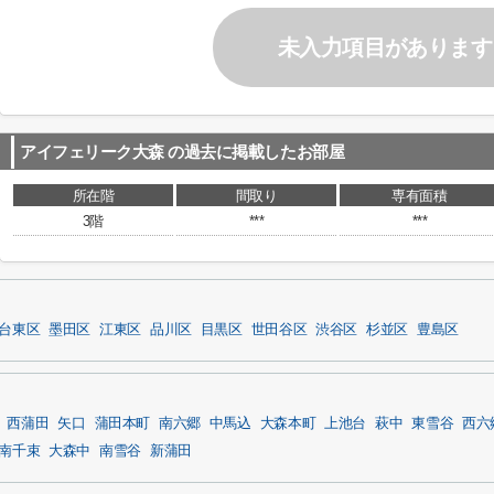
未入力項目があります
アイフェリーク大森
の過去に掲載したお部屋
所在階
間取り
専有面積
3階
***
***
台東区
墨田区
江東区
品川区
目黒区
世田谷区
渋谷区
杉並区
豊島区
西蒲田
矢口
蒲田本町
南六郷
中馬込
大森本町
上池台
萩中
東雪谷
西六
南千束
大森中
南雪谷
新蒲田