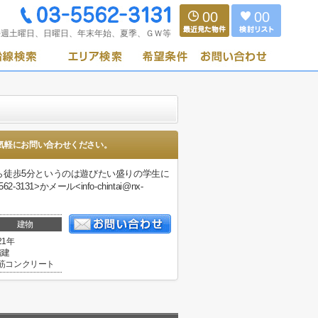
00
00
毎週土曜日、日曜日、年末年始、夏季、ＧＷ等
気軽にお問い合わせください。
ら徒歩5分というのは遊びたい盛りの学生に
>かメール<info-chintai@nx-
建物
21年
階建
筋コンクリート