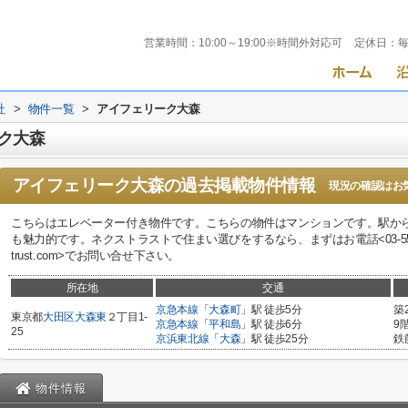
営業時間：
10:00～19:00※時間外対応可
定休日：
社
>
物件一覧
>
アイフェリーク大森
ク大森
アイフェリーク大森
の過去掲載物件情報
現況の確認はお
こちらはエレベーター付き物件です。こちらの物件はマンションです。駅か
も魅力的です。ネクストラストで住まい選びをするなら、まずはお電話<03-5562-3131
trust.com>でお問い合せ下さい。
所在地
交通
京急本線
「
大森町
」駅 徒歩5分
築
東京都
大田区
大森東
２丁目1-
京急本線
「
平和島
」駅 徒歩6分
9
25
京浜東北線
「
大森
」駅 徒歩25分
鉄
物件情報