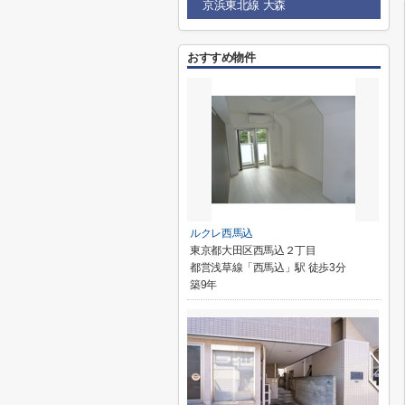
京浜東北線 大森
おすすめ物件
ルクレ西馬込
東京都大田区西馬込２丁目
都営浅草線「西馬込」駅 徒歩3分
築9年