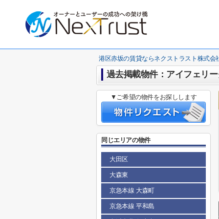
港区赤坂の賃貸ならネクストラスト株式会
過去掲載物件：アイフェリー
▼ご希望の物件をお探しします
同じエリアの物件
大田区
大森東
京急本線 大森町
京急本線 平和島