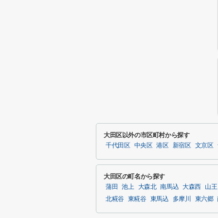
大田区以外の市区町村から探す
千代田区
中央区
港区
新宿区
文京区
大田区の町名から探す
蒲田
池上
大森北
南馬込
大森西
山王
北糀谷
東糀谷
東馬込
多摩川
東六郷