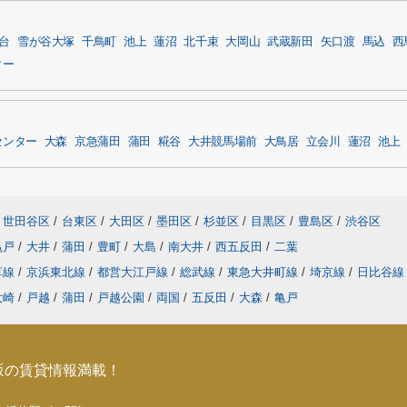
台
雪が谷大塚
千鳥町
池上
蓮沼
北千束
大岡山
武蔵新田
矢口渡
馬込
西
ター
センター
大森
京急蒲田
蒲田
糀谷
大井競馬場前
大鳥居
立会川
蓮沼
池上
世田谷区
/
台東区
/
大田区
/
墨田区
/
杉並区
/
目黒区
/
豊島区
/
渋谷区
亀戸
/
大井
/
蒲田
/
豊町
/
大島
/
南大井
/
西五反田
/
二葉
草線
/
京浜東北線
/
都営大江戸線
/
総武線
/
東急大井町線
/
埼京線
/
日比谷
大崎
/
戸越
/
蒲田
/
戸越公園
/
両国
/
五反田
/
大森
/
亀戸
坂の賃貸情報満載！