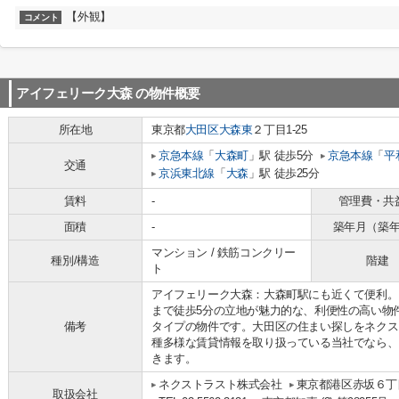
【外観】
コメント
アイフェリーク大森
の物件概要
所在地
東京都
大田区
大森東
２丁目1-25
京急本線
「
大森町
」駅 徒歩5分
京急本線
「
平
交通
京浜東北線
「
大森
」駅 徒歩25分
賃料
-
管理費・共
面積
-
築年月（築
マンション / 鉄筋コンクリー
種別/構造
階建
ト
アイフェリーク大森：大森町駅にも近くて便利。
まで徒歩5分の立地が魅力的な、利便性の高い物
備考
タイプの物件です。大田区の住まい探しをネクス
種多様な賃貸情報を取り扱っている当社でなら、
きます。
ネクストラスト株式会社
東京都港区赤坂６丁目
取扱会社