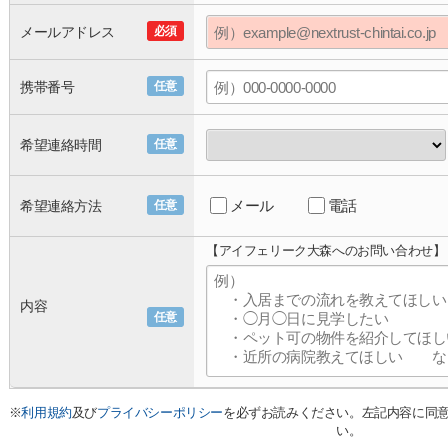
メールアドレス
必須
携帯番号
任意
希望連絡時間
任意
メール
電話
希望連絡方法
任意
【アイフェリーク大森へのお問い合わせ】
内容
任意
※
利用規約
及び
プライバシーポリシー
を必ずお読みください。左記内容に同
い。