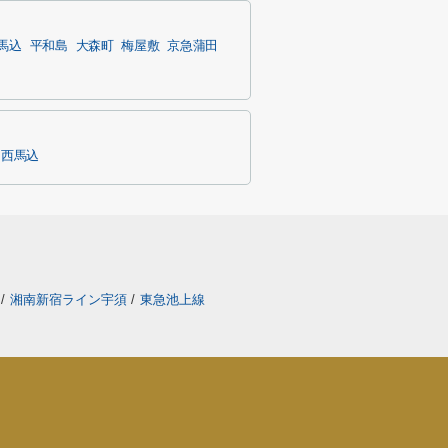
馬込
平和島
大森町
梅屋敷
京急蒲田
西馬込
線
/
湘南新宿ライン宇須
/
東急池上線