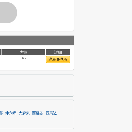
方位
詳細
***
詳細を見る
郷
仲六郷
大森東
西糀谷
西馬込